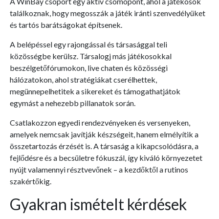
A WinBay csoport egy aktív csomópont, ahol a játékosok
találkoznak, hogy megosszák a játék iránti szenvedélyüket
és tartós barátságokat építsenek.
A belépéssel egy rajongással és társasággal teli
közösségbe kerülsz. Társalogj más játékosokkal
beszélgetőfórumokon, live chaten és közösségi
hálózatokon, ahol stratégiákat cserélhettek,
megünnepelhetitek a sikereket és támogathatjátok
egymást a nehezebb pillanatok során.
Csatlakozzon egyedi rendezvényeken és versenyeken,
amelyek nemcsak javítják készségeit, hanem elmélyítik a
összetartozás érzését is. A társaság a kikapcsolódásra, a
fejlődésre és a becsületre fókuszál, így kiváló környezetet
nyújt valamennyi résztvevőnek – a kezdőktől a rutinos
szakértőkig.
Gyakran ismételt kérdések