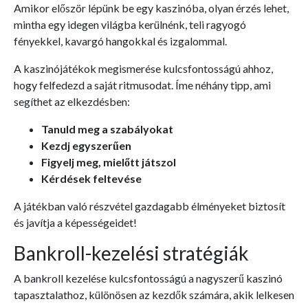
Amikor először lépünk be egy kaszinóba, olyan érzés lehet,
mintha egy idegen világba kerülnénk, teli ragyogó
fényekkel, kavargó hangokkal és izgalommal.
A kaszinójátékok megismerése kulcsfontosságú ahhoz,
hogy felfedezd a saját ritmusodat. Íme néhány tipp, ami
segíthet az elkezdésben:
Tanuld meg a szabályokat
Kezdj egyszerűen
Figyelj meg, mielőtt játszol
Kérdések feltevése
A játékban való részvétel gazdagabb élményeket biztosít
és javítja a képességeidet!
Bankroll-kezelési stratégiák
A bankroll kezelése kulcsfontosságú a nagyszerű kaszinó
tapasztalathoz, különösen az kezdők számára, akik lelkesen