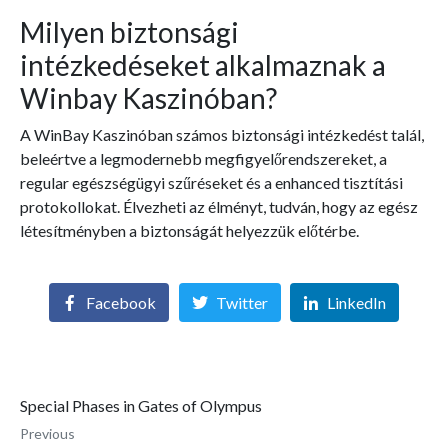
Milyen biztonsági
intézkedéseket alkalmaznak a
Winbay Kaszinóban?
A WinBay Kaszinóban számos biztonsági intézkedést talál,
beleértve a legmodernebb megfigyelőrendszereket, a
regular egészségügyi szűréseket és a enhanced tisztítási
protokollokat. Élvezheti az élményt, tudván, hogy az egész
létesítményben a biztonságát helyezzük előtérbe.
Facebook
Twitter
LinkedIn
Special Phases in Gates of Olympus
Previous