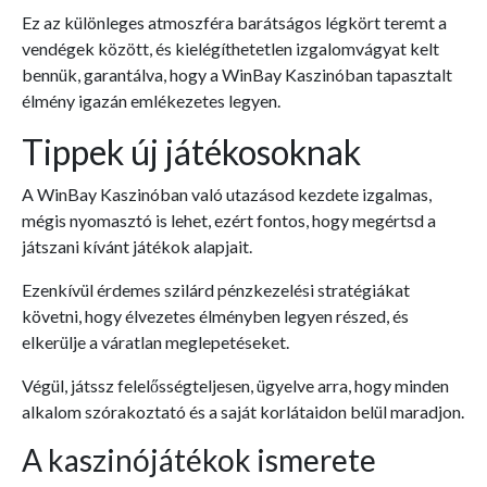
Ez az különleges atmoszféra barátságos légkört teremt a
vendégek között, és kielégíthetetlen izgalomvágyat kelt
bennük, garantálva, hogy a WinBay Kaszinóban tapasztalt
élmény igazán emlékezetes legyen.
Tippek új játékosoknak
A WinBay Kaszinóban való utazásod kezdete izgalmas,
mégis nyomasztó is lehet, ezért fontos, hogy megértsd a
játszani kívánt játékok alapjait.
Ezenkívül érdemes szilárd pénzkezelési stratégiákat
követni, hogy élvezetes élményben legyen részed, és
elkerülje a váratlan meglepetéseket.
Végül, játssz felelősségteljesen, ügyelve arra, hogy minden
alkalom szórakoztató és a saját korlátaidon belül maradjon.
A kaszinójátékok ismerete