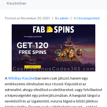
Kaszinóban
Posted on
November 20, 2025
By
admin
In
Uncategorized
A
WinBay Kaszinó
ban nem csak játszol, hanem egy
emlékezetes élményben lesz részed. Képzeld el az
adrenalint, ahogy elindítod a rulettkereket, vagy felvillantod
a képességeidet egy pókerjátszmában. A hangulat lángol a
nevetéstől és az izgalomtól, vonzva téged a többi játékos
közösségébe. De nem csak a játékokról van szó – sokkal