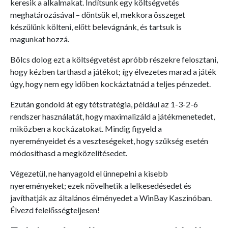
keresik a alkalmakat. Indítsunk egy költségvetés
meghatározásával – döntsük el, mekkora összeget
készülünk költeni, előtt belevágnánk, és tartsuk is
magunkat hozzá.
Bölcs dolog ezt a költségvetést apróbb részekre felosztani,
hogy kézben tarthasd a játékot; így élvezetes marad a játék
úgy, hogy nem egy időben kockáztatnád a teljes pénzedet.
Ezután gondold át egy tétstratégia, például az 1-3-2-6
rendszer használatát, hogy maximalizáld a játékmenetedet,
miközben a kockázatokat. Mindig figyeld a
nyereményeidet és a veszteségeket, hogy szükség esetén
módosíthasd a megközelítésedet.
Végezetül, ne hanyagold el ünnepelni a kisebb
nyereményeket; ezek növelhetik a lelkesedésedet és
javíthatják az általános élményedet a WinBay Kaszinóban.
Élvezd felelősségteljesen!