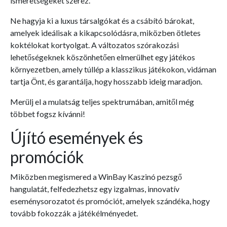
ismeretségeket szerez.
Ne hagyja ki a luxus társalgókat és a csábító bárokat,
amelyek ideálisak a kikapcsolódásra, miközben ötletes
koktélokat kortyolgat. A változatos szórakozási
lehetőségeknek köszönhetően elmerülhet egy játékos
környezetben, amely túllép a klasszikus játékokon, vidáman
tartja Önt, és garantálja, hogy hosszabb ideig maradjon.
Merülj el a mulatság teljes spektrumában, amitől még
többet fogsz kívánni!
Újító események és
promóciók
Miközben megismered a WinBay Kaszinó pezsgő
hangulatát, felfedezhetsz egy izgalmas, innovatív
eseménysorozatot és promóciót, amelyek szándéka, hogy
tovább fokozzák a játékélményedet.