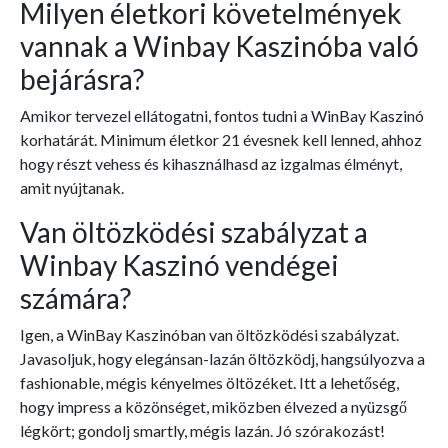
Milyen életkori követelmények
vannak a Winbay Kaszinóba való
bejárásra?
Amikor tervezel ellátogatni, fontos tudni a WinBay Kaszinó
korhatárát. Minimum életkor 21 évesnek kell lenned, ahhoz
hogy részt vehess és kihasználhasd az izgalmas élményt,
amit nyújtanak.
Van öltözködési szabályzat a
Winbay Kaszinó vendégei
számára?
Igen, a WinBay Kaszinóban van öltözködési szabályzat.
Javasoljuk, hogy elegánsan-lazán öltözködj, hangsúlyozva a
fashionable, mégis kényelmes öltözéket. Itt a lehetőség,
hogy impress a közönséget, miközben élvezed a nyüzsgő
légkört; gondolj smartly, mégis lazán. Jó szórakozást!