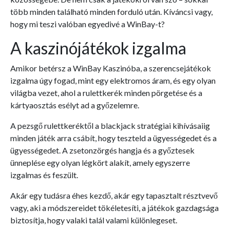
több minden található minden forduló után. Kíváncsi vagy,
hogy mi teszi valóban egyedivé a WinBay-t?
A kaszinójátékok izgalma
Amikor betérsz a WinBay Kaszinóba, a szerencsejátékok
izgalma úgy fogad, mint egy elektromos áram, és egy olyan
világba vezet, ahol a rulettkerék minden pörgetése és a
kártyaosztás esélyt ad a győzelemre.
A pezsgő rulettkeréktől a blackjack stratégiai kihívásaiig
minden játék arra csábít, hogy teszteld a ügyességedet és a
ügyességedet. A zsetonzörgés hangja és a győztesek
ünneplése egy olyan légkört alakít, amely egyszerre
izgalmas és feszült.
Akár egy tudásra éhes kezdő, akár egy tapasztalt résztvevő
vagy, aki a módszereidet tökéletesíti, a játékok gazdagsága
biztosítja, hogy valaki talál valami különlegeset.