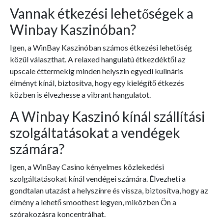
Vannak étkezési lehetőségek a
Winbay Kaszinóban?
Igen, a WinBay Kaszinóban számos étkezési lehetőség
közül választhat. A relaxed hangulatú étkezdéktől az
upscale éttermekig minden helyszín egyedi kulináris
élményt kínál, biztosítva, hogy egy kielégítő étkezés
közben is élvezhesse a vibrant hangulatot.
A Winbay Kaszinó kínál szállítási
szolgáltatásokat a vendégek
számára?
Igen, a WinBay Casino kényelmes közlekedési
szolgáltatásokat kínál vendégei számára. Élvezheti a
gondtalan utazást a helyszínre és vissza, biztosítva, hogy az
élmény a lehető smoothest legyen, miközben Ön a
szórakozásra koncentrálhat.