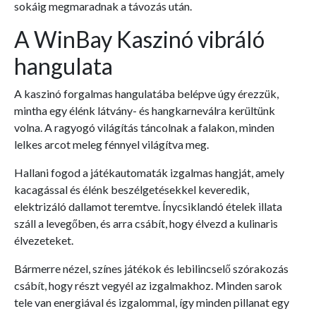
sokáig megmaradnak a távozás után.
A WinBay Kaszinó vibráló
hangulata
A kaszinó forgalmas hangulatába belépve úgy érezzük,
mintha egy élénk látvány- és hangkarneválra kerültünk
volna. A ragyogó világítás táncolnak a falakon, minden
lelkes arcot meleg fénnyel világítva meg.
Hallani fogod a játékautomaták izgalmas hangját, amely
kacagással és élénk beszélgetésekkel keveredik,
elektrizáló dallamot teremtve. Ínycsiklandó ételek illata
száll a levegőben, és arra csábít, hogy élvezd a kulinaris
élvezeteket.
Bármerre nézel, színes játékok és lebilincselő szórakozás
csábít, hogy részt vegyél az izgalmakhoz. Minden sarok
tele van energiával és izgalommal, így minden pillanat egy