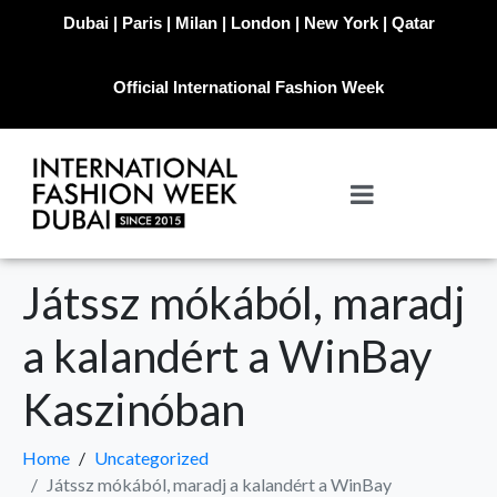
Dubai | Paris | Milan | London | New York | Qatar
Official International Fashion Week
Játssz mókából, maradj
a kalandért a WinBay
Kaszinóban
Home
Uncategorized
Játssz mókából, maradj a kalandért a WinBay