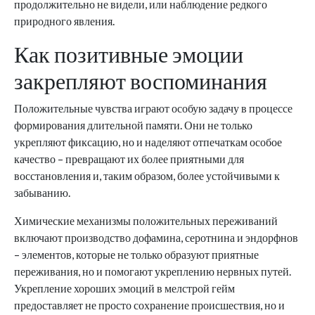
продолжительно не видели, или наблюдение редкого
природного явления.
Как позитивные эмоции
закрепляют воспоминания
Положительные чувства играют особую задачу в процессе
формирования длительной памяти. Они не только
укрепляют фиксацию, но и наделяют отпечаткам особое
качество – превращают их более приятными для
восстановления и, таким образом, более устойчивыми к
забыванию.
Химические механизмы положительных переживаний
включают производство дофамина, серотнина и эндорфнов
– элементов, которые не только образуют приятные
переживания, но и помогают укреплению нервных путей.
Укрепление хороших эмоций в мелстрой гейм
предоставляет не просто сохранение происшествия, но и