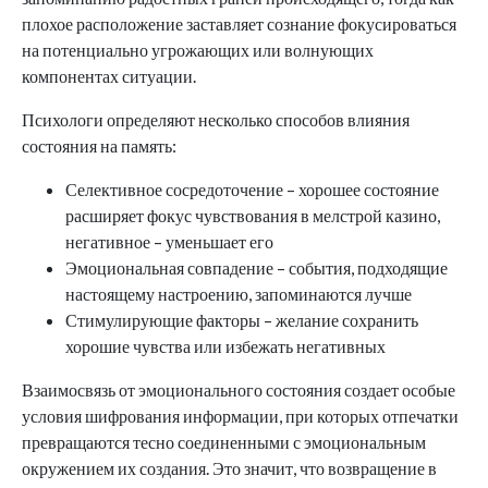
плохое расположение заставляет сознание фокусироваться
на потенциально угрожающих или волнующих
компонентах ситуации.
Психологи определяют несколько способов влияния
состояния на память:
Селективное сосредоточение – хорошее состояние
расширяет фокус чувствования в мелстрой казино,
негативное – уменьшает его
Эмоциональная совпадение – события, подходящие
настоящему настроению, запоминаются лучше
Стимулирующие факторы – желание сохранить
хорошие чувства или избежать негативных
Взаимосвязь от эмоционального состояния создает особые
условия шифрования информации, при которых отпечатки
превращаются тесно соединенными с эмоциональным
окружением их создания. Это значит, что возвращение в