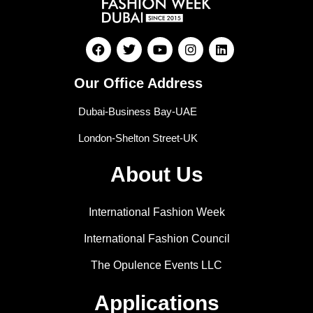
Our Office Address
Dubai-Business Bay-UAE
London-Shelton Street-UK
About Us
International Fashion Week
International Fashion Council
The Opulence Events LLC
Applications