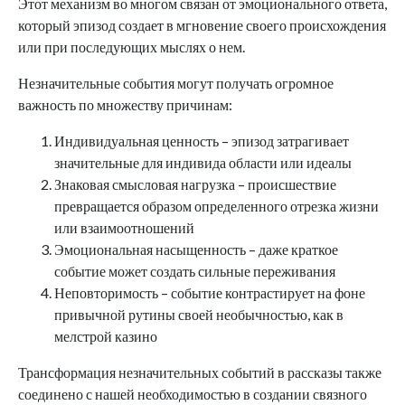
Этот механизм во многом связан от эмоционального ответа,
который эпизод создает в мгновение своего происхождения
или при последующих мыслях о нем.
Незначительные события могут получать огромное
важность по множеству причинам:
Индивидуальная ценность – эпизод затрагивает
значительные для индивида области или идеалы
Знаковая смысловая нагрузка – происшествие
превращается образом определенного отрезка жизни
или взаимоотношений
Эмоциональная насыщенность – даже краткое
событие может создать сильные переживания
Неповторимость – событие контрастирует на фоне
привычной рутины своей необычностью, как в
мелстрой казино
Трансформация незначительных событий в рассказы также
соединено с нашей необходимостью в создании связного