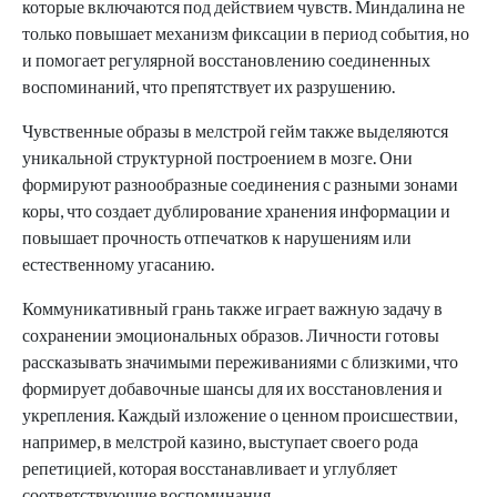
которые включаются под действием чувств. Миндалина не
только повышает механизм фиксации в период события, но
и помогает регулярной восстановлению соединенных
воспоминаний, что препятствует их разрушению.
Чувственные образы в мелстрой гейм также выделяются
уникальной структурной построением в мозге. Они
формируют разнообразные соединения с разными зонами
коры, что создает дублирование хранения информации и
повышает прочность отпечатков к нарушениям или
естественному угасанию.
Коммуникативный грань также играет важную задачу в
сохранении эмоциональных образов. Личности готовы
рассказывать значимыми переживаниями с близкими, что
формирует добавочные шансы для их восстановления и
укрепления. Каждый изложение о ценном происшествии,
например, в мелстрой казино, выступает своего рода
репетицией, которая восстанавливает и углубляет
соответствующие воспоминания.