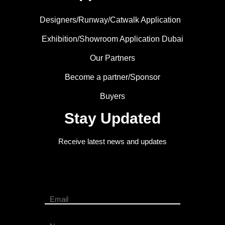
Designers/Runway/Catwalk Application
Exhibition/Showroom Application Dubai
Our Partners
Become a partner/Sponsor
Buyers
Stay Updated
Receive latest news and updates