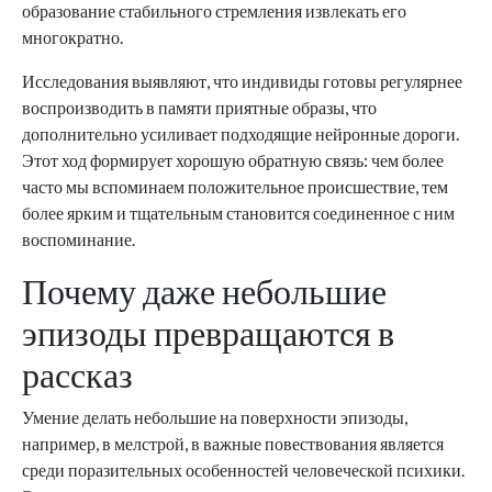
образование стабильного стремления извлекать его
многократно.
Исследования выявляют, что индивиды готовы регулярнее
воспроизводить в памяти приятные образы, что
дополнительно усиливает подходящие нейронные дороги.
Этот ход формирует хорошую обратную связь: чем более
часто мы вспоминаем положительное происшествие, тем
более ярким и тщательным становится соединенное с ним
воспоминание.
Почему даже небольшие
эпизоды превращаются в
рассказ
Умение делать небольшие на поверхности эпизоды,
например, в мелстрой, в важные повествования является
среди поразительных особенностей человеческой психики.