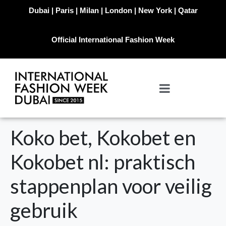
Dubai | Paris | Milan | London | New York | Qatar
Official International Fashion Week
Koko bet, Kokobet en
Kokobet nl: praktisch
stappenplan voor veilig
gebruik