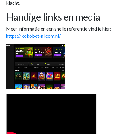
klacht.
Handige links en media
Meer informatie en een snelle referentie vind je hier:
https://kokobet-nl.com.nl/