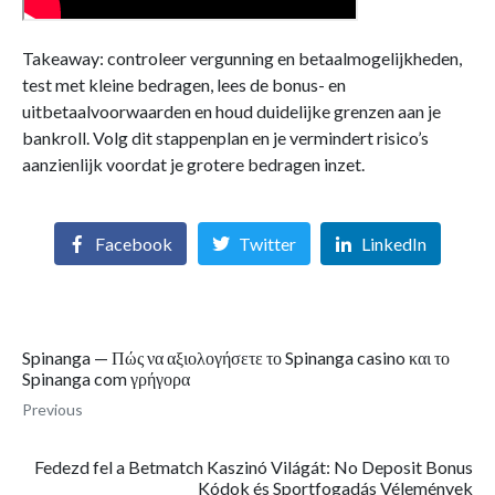
Takeaway: controleer vergunning en betaalmogelijkheden,
test met kleine bedragen, lees de bonus- en
uitbetaalvoorwaarden en houd duidelijke grenzen aan je
bankroll. Volg dit stappenplan en je vermindert risico’s
aanzienlijk voordat je grotere bedragen inzet.
Facebook
Twitter
LinkedIn
Spinanga — Πώς να αξιολογήσετε το Spinanga casino και το
Spinanga com γρήγορα
Previous
Fedezd fel a Betmatch Kaszinó Világát: No Deposit Bonus
Kódok és Sportfogadás Vélemények