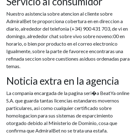
Servicio al consumidor
Nuestro asistencia sobre atencion al cliente sobre
AdmiralBet te proporciona cobertura en en direccion a
diario, alrededor del telefonia (+34) 900 431 703, de vi en
domingo, alrededor chat sobre vivo sobre noveno:00 en
horario, o bien por producto en el correo electronico
Igualmente, sobre la parte de favorece encontraras una
refinada seccion sobre cuestiones asiduos ordenadas para
temas.
Noticia extra en la agencia
La compania encargada de la pagina seri�a BeatYa online
S.A. que guarda tantas licencias estandares movernos
particulares, asi como cualquier certificado sobre
homologacion para sus sistemas de esparcimiento
otorgado debido al Ministerio de Dominio, cosa que
confirma que AdmiralBet no se trata una estafa.