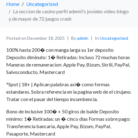
Home
Uncategorized
La seccion de casino perfil ademi?s joviales video bingo
y de mayor de 72 juegos crash
Posted on
December 18, 2025
By
admin
In
Uncategorized
100% hasta 200� con manga larga su 1er deposito
Deposito diminuto: 1� Retiradas: Incluso 72 muchas horas
Maneras de remuneracion: Apple Pay, Bizum, Skrill, PayPal,
Salvoconducto, Mastercard
*Spot | 18+ | Aplican palabras asi� como formas
estandares. Sobra referencia en la pagina web de el cirujano.
Tratar con el pasar del tiempo incumbencia.
Bono de inclusive 100� + 50 giros de balde Deposito
minimo: 1� Retiradas: un � cinco dias Formas sobre pago:
Transferencia bancaria, Apple Pay, Bizum, PayPal,
Pasaporte, Mastercard