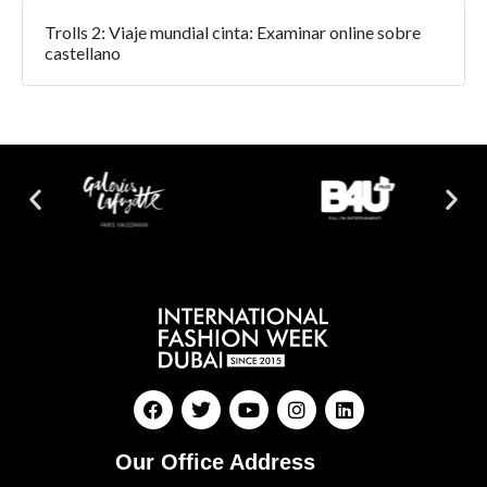
Trolls 2: Viaje mundial cinta: Examinar online sobre
castellano
Our Office Address