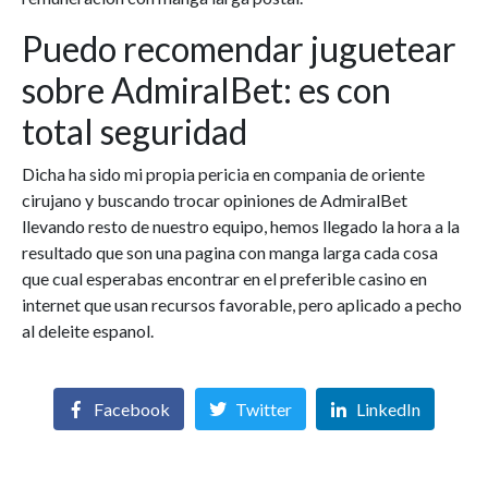
Puedo recomendar juguetear
sobre AdmiralBet: es con
total seguridad
Dicha ha sido mi propia pericia en compania de oriente
cirujano y buscando trocar opiniones de AdmiralBet
llevando resto de nuestro equipo, hemos llegado la hora a la
resultado que son una pagina con manga larga cada cosa
que cual esperabas encontrar en el preferible casino en
internet que usan recursos favorable, pero aplicado a pecho
al deleite espanol.
Facebook
Twitter
LinkedIn