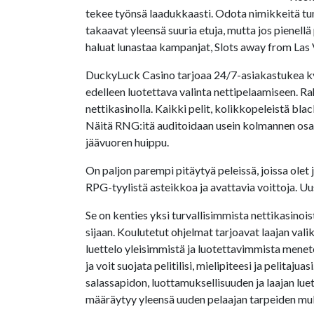
tekee työnsä laadukkaasti. Odota nimikkeitä tun
takaavat yleensä suuria etuja, mutta jos pienellä
haluat lunastaa kampanjat, Slots away from Las V
DuckyLuck Casino tarjoaa 24/7-asiakastukea kys
edelleen luotettava valinta nettipelaamiseen. Raha
nettikasinolla. Kaikki pelit, kolikkopeleistä bl
Näitä RNG:itä auditoidaan usein kolmannen osap
jäävuoren huippu.
On paljon parempi pitäytyä peleissä, joissa olet 
RPG-tyylistä asteikkoa ja avattavia voittoja. Uus
Se on kenties yksi turvallisimmista nettikasin
sijaan. Koulutetut ohjelmat tarjoavat laajan val
luettelo yleisimmistä ja luotettavimmista menetel
ja voit suojata pelitilisi, mielipiteesi ja pelita
salassapidon, luottamuksellisuuden ja laajan lue
määräytyy yleensä uuden pelaajan tarpeiden mukaa