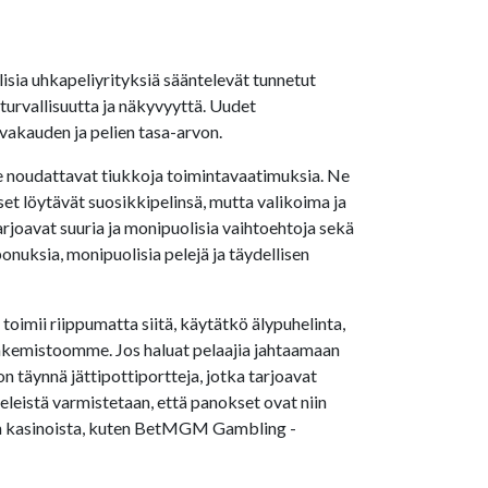
lisia uhkapeliyrityksiä sääntelevät tunnetut
urvallisuutta ja näkyvyyttä. Uudet
vakauden ja pelien tasa-arvon.
 ne noudattavat tiukkoja toimintavaatimuksia. Ne
set löytävät suosikkipelinsä, mutta valikoima ja
tarjoavat suuria ja monipuolisia vaihtoehtoja sekä
onuksia, monipuolisia pelejä ja täydellisen
toimii riippumatta siitä, käytätkö älypuhelinta,
 hakemistoomme. Jos haluat pelaajia jahtaamaan
n täynnä jättipottiportteja, jotka tarjoavat
eleistä varmistetaan, että panokset ovat niin
ainen kasinoista, kuten BetMGM Gambling -