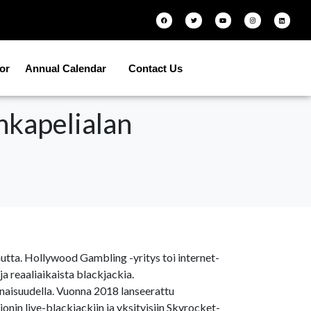
tor
Annual Calendar
Contact Us
uhkapelialan
autta. Hollywood Gambling -yritys toi internet-
a reaaliaikaista blackjackia.
naisuudella.
Vuonna 2018 lanseerattu
in live-blackjackiin ja yksityisiin Skyrocket-