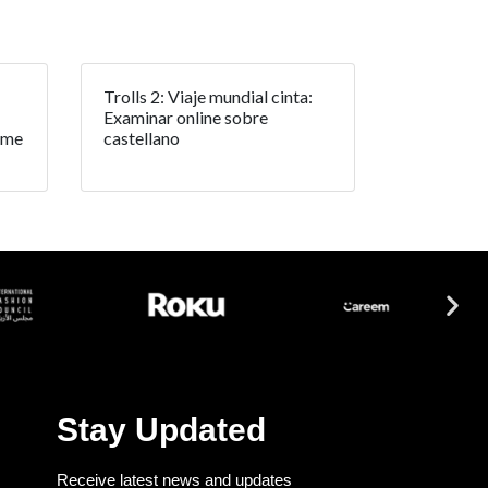
Trolls 2: Viaje mundial cinta:
Examinar online sobre
rme
castellano
Stay Updated
Receive latest news and updates