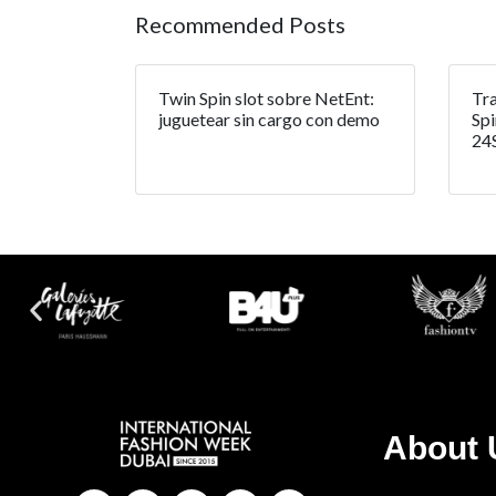
Recommended Posts
Twin Spin slot sobre NetEnt:
Tra
juguetear sin cargo con demo
Spi
24
About 