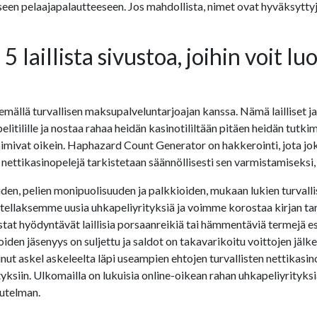
iseen pelaajapalautteeseen. Jos mahdollista, nimet ovat hyväksytty
 5 laillista sivustoa, joihin voit
ällä turvallisen maksupalveluntarjoajan kanssa. Nämä lailliset j
litilille ja nostaa rahaa heidän kasinotililtään pitäen heidän tutkim
oimivat oikein. Haphazard Count Generator on hakkerointi, jota jokai
nettikasinopelejä tarkistetaan säännöllisesti sen varmistamiseksi, 
uuden, pelien monipuolisuuden ja palkkioiden, mukaan lukien turval
tellaksemme uusia uhkapeliyrityksiä ja voimme korostaa kirjan ta
lustat hyödyntävät laillisia porsaanreikiä tai hämmentäviä termejä 
oiden jäsenyys on suljettu ja saldot on takavarikoitu voittojen jälke
nut askel askeleelta läpi useampien ehtojen turvallisten nettikasinoi
yksiin. Ulkomailla on lukuisia online-oikean rahan uhkapeliyrityksi
kutelman.