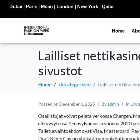
Dubai | Paris | Milan | London | New York | Qatar
Home
Abo
Lailliset nettikas
sivustot
Home
Uncategorized
Lailliset nettikasin
Posted on
December 6, 2025
By
admin
In
Unca
Osallistujat voivat pelata verkossa Chargen, Mas
näkyvyytensä Pennsylvaniassa vuonna 2020 ja saav
Talletusvaihtoehdot ovat Visa, Mastercard, Pa
DraftKings Casino yhdistää vedonlyöntilompakko