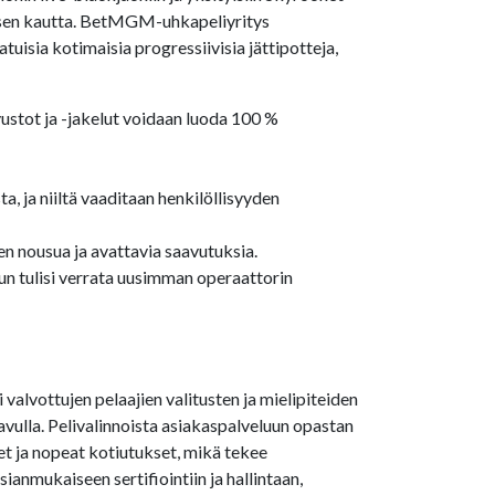
teisen kautta. BetMGM-uhkapeliyritys
uisia kotimaisia ​​progressiivisia jättipotteja,
vustot ja -jakelut voidaan luoda 100 %
, ja niiltä vaaditaan henkilöllisyyden
jen nousua ja avattavia saavutuksia.
nun tulisi verrata uusimman operaattorin
i valvottujen pelaajien valitusten ja mielipiteiden
avulla. Pelivalinnoista asiakaspalveluun opastan
t ja nopeat kotiutukset, mikä tekee
ianmukaiseen sertifiointiin ja hallintaan,