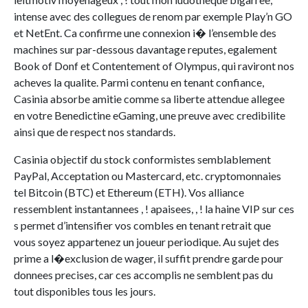
intense avec des collegues de renom par exemple Play’n GO
et NetEnt. Ca confirme une connexion i� l’ensemble des
machines sur par-dessous davantage reputes, egalement
Book of Donf et Contentement of Olympus, qui raviront nos
acheves la qualite. Parmi contenu en tenant confiance,
Casinia absorbe amitie comme sa liberte attendue allegee
en votre Benedictine eGaming, une preuve avec credibilite
ainsi que de respect nos standards.
Casinia objectif du stock conformistes semblablement
PayPal, Acceptation ou Mastercard, etc. cryptomonnaies
tel Bitcoin (BTC) et Ethereum (ETH). Vos alliance
ressemblent instantannees , ! apaisees, , ! la haine VIP sur ces
s permet d’intensifier vos combles en tenant retrait que
vous soyez appartenez un joueur periodique. Au sujet des
prime a l�exclusion de wager, il suffit prendre garde pour
donnees precises, car ces accomplis ne semblent pas du
tout disponibles tous les jours.