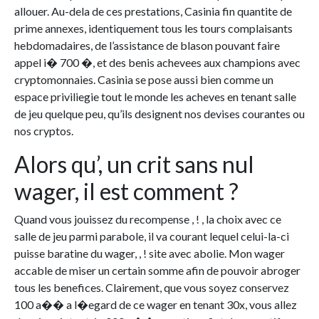
allouer. Au-dela de ces prestations, Casinia fin quantite de
prime annexes, identiquement tous les tours complaisants
hebdomadaires, de l’assistance de blason pouvant faire
appel i� 700 �, et des benis achevees aux champions avec
cryptomonnaies. Casinia se pose aussi bien comme un
espace priviliegie tout le monde les acheves en tenant salle
de jeu quelque peu, qu’ils designent nos devises courantes ou
nos cryptos.
Alors qu’, un crit sans nul
wager, il est comment ?
Quand vous jouissez du recompense , ! , la choix avec ce
salle de jeu parmi parabole, il va courant lequel celui-la-ci
puisse baratine du wager, , ! site avec abolie. Mon wager
accable de miser un certain somme afin de pouvoir abroger
tous les benefices. Clairement, que vous soyez conservez
100 a�� a l�egard de ce wager en tenant 30x, vous allez