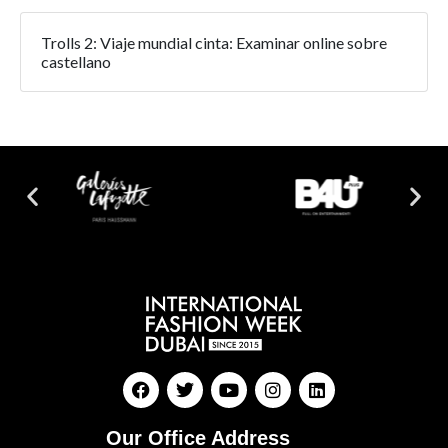
Trolls 2: Viaje mundial cinta: Examinar online sobre
castellano
Our Office Address