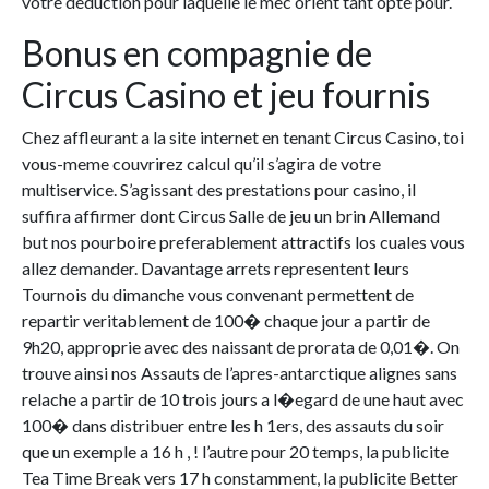
votre deduction pour laquelle le mec orient tant opte pour.
Bonus en compagnie de
Circus Casino et jeu fournis
Chez affleurant a la site internet en tenant Circus Casino, toi
vous-meme couvrirez calcul qu’il s’agira de votre
multiservice. S’agissant des prestations pour casino, il
suffira affirmer dont Circus Salle de jeu un brin Allemand
but nos pourboire preferablement attractifs los cuales vous
allez demander. Davantage arrets representent leurs
Tournois du dimanche vous convenant permettent de
repartir veritablement de 100� chaque jour a partir de
9h20, approprie avec des naissant de prorata de 0,01�. On
trouve ainsi nos Assauts de l’apres-antarctique alignes sans
relache a partir de 10 trois jours a l�egard de une haut avec
100� dans distribuer entre les h 1ers, des assauts du soir
que un exemple a 16 h , ! l’autre pour 20 temps, la publicite
Tea Time Break vers 17 h constamment, la publicite Better