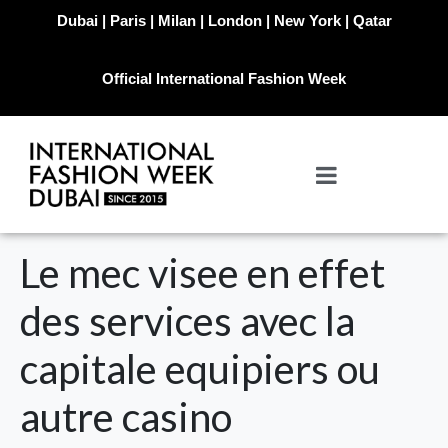
Dubai | Paris | Milan | London | New York | Qatar
Official International Fashion Week
Le mec visee en effet
des services avec la
capitale equipiers ou
autre casino