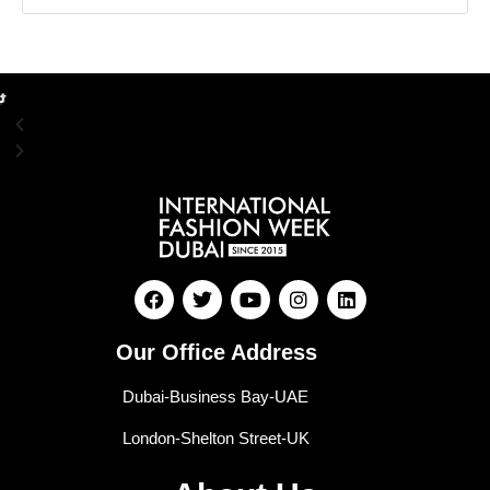
Our Office Address
Dubai-Business Bay-UAE
London-Shelton Street-UK