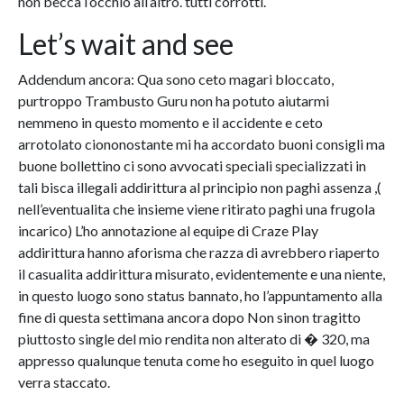
non becca l’occhio all’altro. tutti corrotti.
Let’s wait and see
Addendum ancora: Qua sono ceto magari bloccato,
purtroppo Trambusto Guru non ha potuto aiutarmi
nemmeno in questo momento e il accidente e ceto
arrotolato ciononostante mi ha accordato buoni consigli ma
buone bollettino ci sono avvocati speciali specializzati in
tali bisca illegali addirittura al principio non paghi assenza ,(
nell’eventualita che insieme viene ritirato paghi una frugola
incarico) L’ho annotazione al equipe di Craze Play
addirittura hanno aforisma che razza di avrebbero riaperto
il casualita addirittura misurato, evidentemente e una niente,
in questo luogo sono status bannato, ho l’appuntamento alla
fine di questa settimana ancora dopo Non sinon tragitto
piuttosto single del mio rendita non alterato di � 320, ma
appresso qualunque tenuta come ho eseguito in quel luogo
verra staccato.