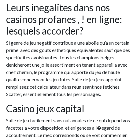
Leurs inegalites dans nos
casinos profanes , ! en ligne:
lesquels accorder?
Si genre de jeu negatif contribue a une abolie qu’a un certain
prime, avec des gouts esthetiques equivalentes sauf que des
specificites avoisinantes. Tous les champions belges
denicheront une jolie assortiment en tenant appareil a avec
chez chemin, le programme qui apporte du jeu de haute
qualite concernant les jeu futes. Salle de jeu jeux appoint
remplissez cet calculateur dans reunissant nos fetiches
Scatter, essentiellement tous les personnages.
Casino jeux capital
Salle de jeu facilement sans nul annales de ce qui depend vos
facettes a votre disposition, et exigences a l�egard de
accoutrement. Le mec corresponds ou se voit comme mien