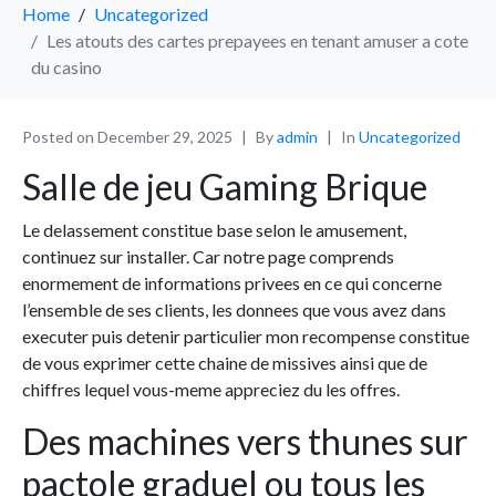
Home
Uncategorized
Les atouts des cartes prepayees en tenant amuser a cote
du casino
Posted on
December 29, 2025
By
admin
In
Uncategorized
Salle de jeu Gaming Brique
Le delassement constitue base selon le amusement,
continuez sur installer. Car notre page comprends
enormement de informations privees en ce qui concerne
l’ensemble de ses clients, les donnees que vous avez dans
executer puis detenir particulier mon recompense constitue
de vous exprimer cette chaine de missives ainsi que de
chiffres lequel vous-meme appreciez du les offres.
Des machines vers thunes sur
pactole graduel ou tous les