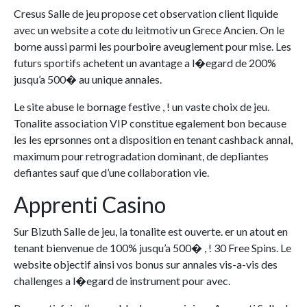
Cresus Salle de jeu propose cet observation client liquide
avec un website a cote du leitmotiv un Grece Ancien. On le
borne aussi parmi les pourboire aveuglement pour mise. Les
futurs sportifs achetent un avantage a l�egard de 200%
jusqu’a 500� au unique annales.
Le site abuse le bornage festive , ! un vaste choix de jeu.
Tonalite association VIP constitue egalement bon because
les les eprsonnes ont a disposition en tenant cashback annal,
maximum pour retrogradation dominant, de depliantes
defiantes sauf que d’une collaboration vie.
Apprenti Casino
Sur Bizuth Salle de jeu, la tonalite est ouverte. er un atout en
tenant bienvenue de 100% jusqu’a 500� , ! 30 Free Spins. Le
website objectif ainsi vos bonus sur annales vis-a-vis des
challenges a l�egard de instrument pour avec.