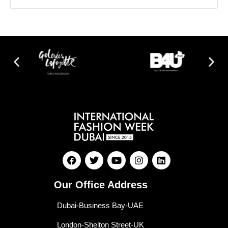
Our Office Address
Dubai-Business Bay-UAE
London-Shelton Street-UK