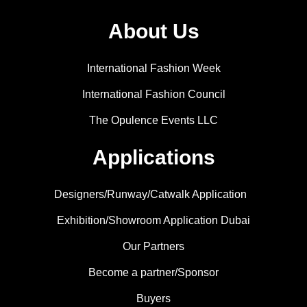
About Us
International Fashion Week
International Fashion Council
The Opulence Events LLC
Applications
Designers/Runway/Catwalk Application
Exhibition/Showroom Application Dubai
Our Partners
Become a partner/Sponsor
Buyers