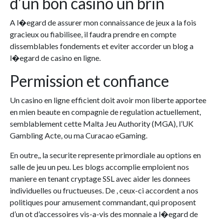
d’un bon casino un brin
A l�egard de assurer mon connaissance de jeux a la fois
gracieux ou fiabilisee, il faudra prendre en compte
dissemblables fondements et eviter accorder un blog a
l�egard de casino en ligne.
Permission et confiance
Un casino en ligne efficient doit avoir mon liberte apportee
en mien beaute en compagnie de regulation actuellement,
semblablement cette Malta Jeu Authority (MGA), l’UK
Gambling Acte, ou ma Curacao eGaming.
En outre,, la securite represente primordiale au options en
salle de jeu un peu. Les blogs accomplie emploient nos
maniere en tenant cryptage SSL avec aider les donnees
individuelles ou fructueuses. De , ceux-ci accordent a nos
politiques pour amusement commandant, qui proposent
d’un ot d’accessoires vis-a-vis des monnaie a l�egard de