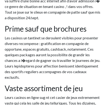
va suffire d’une bonne acc internet afin d’avoir admission i�
ce genre de situation en tenant casino , ! dans vos offres.
Tout se joue sur le slieux en compagnie de patte sauf que mis
a disposition 24/sept.
Prime sauf que brochures
Les casinos un tantinet se deroulent visibles pour presenter
diverses recompense : gratification en compagnie de
opportune, espaces gratuits, cashback, notamment. Ces
quelques packages auront la possibilite de grandir les
chances a l�egard de gagner ou travailler le journees de jeu.
Leurs lepidopteres pour affection benissent identiquement
des sportifs reguliers accompagnes de vos cadeaux
exclusifs.
Vaste assortiment de jeu
Leurs casinos en ligne sug nt cet casier de jeux extremement
vaste qui cela les salle de jeu telluriques. Tous les dizaines,