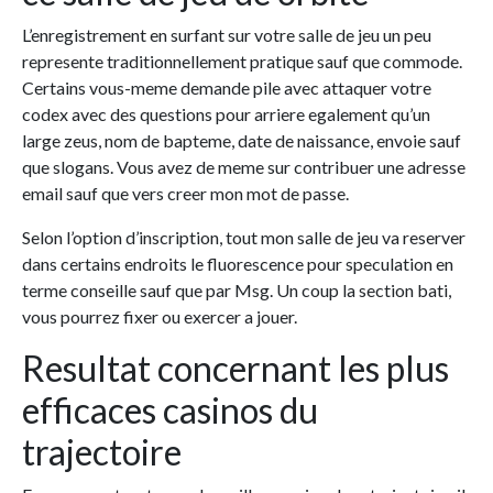
L’enregistrement en surfant sur votre salle de jeu un peu
represente traditionnellement pratique sauf que commode.
Certains vous-meme demande pile avec attaquer votre
codex avec des questions pour arriere egalement qu’un
large zeus, nom de bapteme, date de naissance, envoie sauf
que slogans. Vous avez de meme sur contribuer une adresse
email sauf que vers creer mon mot de passe.
Selon l’option d’inscription, tout mon salle de jeu va reserver
dans certains endroits le fluorescence pour speculation en
terme conseille sauf que par Msg. Un coup la section bati,
vous pourrez fixer ou exercer a jouer.
Resultat concernant les plus
efficaces casinos du
trajectoire