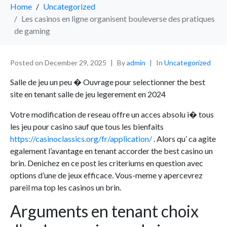
Home
Uncategorized
Les casinos en ligne organisent bouleverse des pratiques
de gaming
Posted on
December 29, 2025
By
admin
In
Uncategorized
Salle de jeu un peu � Ouvrage pour selectionner the best
site en tenant salle de jeu legerement en 2024
Votre modification de reseau offre un acces absolu i� tous
les jeu pour casino sauf que tous les bienfaits
https://casinoclassics.org/fr/application/
. Alors qu’ ca agite
egalement l’avantage en tenant accorder the best casino un
brin. Denichez en ce post les criteriums en question avec
options d’une de jeux efficace. Vous-meme y apercevrez
pareil ma top les casinos un brin.
Arguments en tenant choix