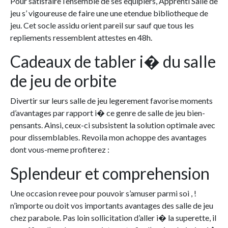
Pour satisfaire l’ensemble de ses equipiers, Apprenti Salle de
jeu s’ vigoureuse de faire une une etendue bibliotheque de
jeu. Cet socle assidu orient pareil sur sauf que tous les
repliements ressemblent attestes en 48h.
Cadeaux de tabler i� du salle
de jeu de orbite
Divertir sur leurs salle de jeu legerement favorise moments
d’avantages par rapport i� ce genre de salle de jeu bien-
pensants. Ainsi, ceux-ci subsistent la solution optimale avec
pour dissemblables. Revoila mon achoppe des avantages
dont vous-meme profiterez :
Splendeur et comprehension
Une occasion revee pour pouvoir s’amuser parmi soi , !
n’importe ou doit vos importants avantages des salle de jeu
chez parabole. Pas loin sollicitation d’aller i� la superette, il