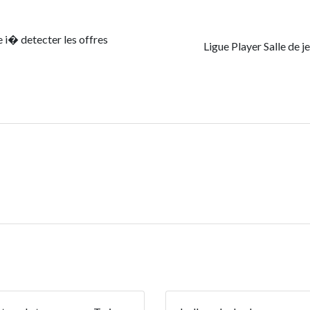
e i� detecter les offres
Ligue Player Salle de j