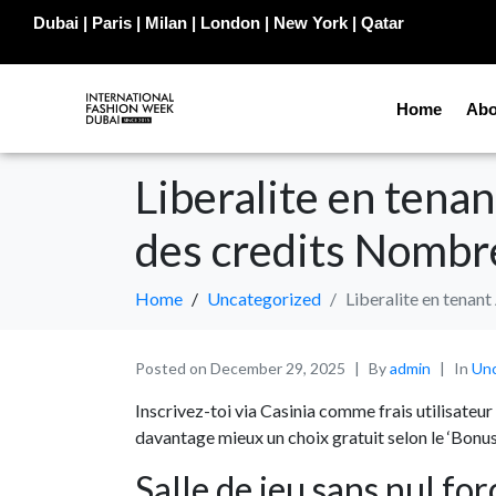
Dubai | Paris | Milan | London | New York | Qatar
Home
Abo
Liberalite en tena
des credits Nombr
Home
Uncategorized
Liberalite en tena
Posted on
December 29, 2025
By
admin
In
Unc
Inscrivez-toi via Casinia comme frais utilisate
davantage mieux un choix gratuit selon le ‘Bonus
Salle de jeu sans nul f