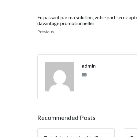
En passant par ma solution, votre part serez apt
davantage promotionnelles
Previous
admin
Recommended Posts