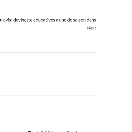
eu avis: devinette educatives a une de saison dans
Next