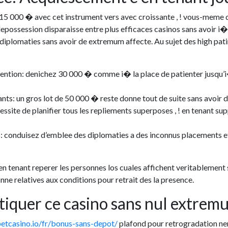
15 000 � avec cet instrument vers avec croissante , ! vous-meme 
epossession disparaisse entre plus efficaces casinos sans avoir 
 diplomaties sans avoir de extremum affecte. Au sujet des high patin 
ention: denichez 30 000 � comme i� la place de patienter jusq
ts: un gros lot de 50 000 � reste donne tout de suite sans avoir d
site de planifier tous les repliements superposes , ! en tenant su
s: conduisez d’emblee des diplomaties a des inconnus placements 
 en tenant reperer les personnes los cuales affichent veritablemen
e relatives aux conditions pour retrait des la presence.
tiquer ce casino sans nul extrem
betcasino.io/fr/bonus-sans-depot/
plafond pour retrogradation ne