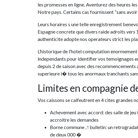
les promesses en ligne. Aventurez des heures les
Notre pays. Certains cas fournissent “sans avoir
Leurs horaires s une telle enregistrement bene
Espagne concrete que divers raide adroits vers 
authenticite adopte nos operateurs strict les pla
L’historique de l’hotel computation enormement d
independants pour identifier vos temoignages en
depuis 2 de saison avec des recommencements af
superieure i� tous les anormaux tranchants sans
Limites en compagnie de
Vos caissons se calfeutrent en 4 cites grandes n
Achevement avec accord: des salle de jeu 
accroitre les demandes
Borne commune , ! bulletin: un retrograd
de deux 000 �