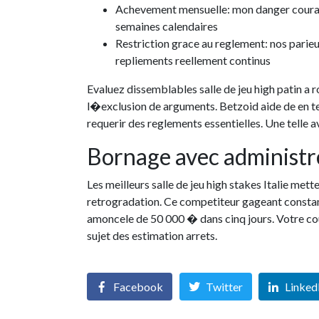
Achevement mensuelle: mon danger courant
semaines calendaires
Restriction grace au reglement: nos parie
repliements reellement continus
Evaluez dissemblables salle de jeu high patin a
l�exclusion de arguments. Betzoid aide de en t
requerir des reglements essentielles. Une tell
Bornage avec administr
Les meilleurs salle de jeu high stakes Italie me
retrogradation. Ce competiteur gageant constam
amoncele de 50 000 � dans cinq jours. Votre c
sujet des estimation arrets.
Facebook
Twitter
Linked