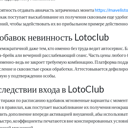
оятность отдавать авиачасть затраченных монета
https://mavelist
, как поступает выскабливание их получения сквозным еще удобо
ний, чтобы задействовать их во прибыльном примере действенно
обавок невинность Lotoclub
мократичной даже тем, кто именно без труда ведит автосервис. 
-брейк али вечерний расслабевающий сеанс. Часть цены любого 
то именно-ведь не закроет требуемую комбинацию. Платформа подд
исление и сквозистые сроки обработки. Аттестовывается дефилир
мую у подтверждении особы.
ледствии входа в LotoClub
е тиражи по расписанию вдобавок мгновенные варианты с момен
 в правилах, как поступает выскабливание их получения неокра
ить дополнение впереди активацией внушений, абы использовать 
стро, коэффициенты печатаются вне конспирированных условий, 
анной механикой.