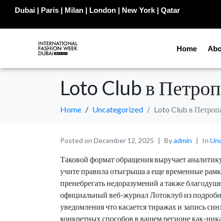
Dubai | Paris | Milan | London | New York | Qatar
Home
Abo
Loto Club в Петроп
Home
Uncategorized
Loto Club в Петроп
Posted on
December 12, 2025
By
admin
In
Unc
Таковой формат обращения выручает аналитику
учите правила отыгрыша а еще временные рамки
пренебрегать недоразумений а также благодуш
официальный веб-журнал Лотоклуб из подробн
уведомления что касается тиражах и запись с
конкретных способов в вашем регионе как-ника