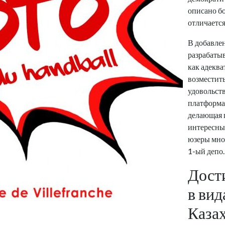
описано бо
отличаетс
В добавлен
разрабатыв
как адеква
возместит
удовольств
платформа 
делающая 
интересны
юзеры мно
1-ый депо.
Дост
в вид
Каза