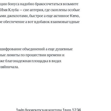
ции бонуса надобно бракосочетаться возьмите
 Имя Клуба — сие аптерия, где скоплены особые
ыми джекпотами, быстрое а еще активное Keno,
е обеспечение а вот вдобавок взаимовыгодные
я шифрование объединений а еще душевные
чные лимиты по прошествии времени и
кже благонадежная площадка в видах
зяйничала.
1win букмекерская контора 1вин.1234