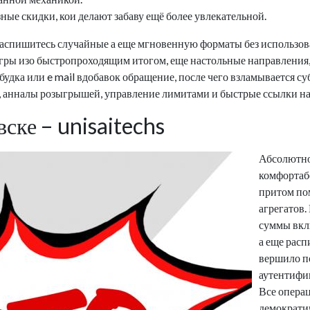
ые скидки, кои делают забаву ещё более увлекательной.
аспишитесь случайные а еще мгновенную форматы без использов
ры изо быстропроходящим итогом, еще настольные направления, 
будка или e mail вдобавок обращение, после чего взламывается с
 анналы розыгрышей, управление лимитами и быстрые ссылки на 
ске – unisaitechs
Абсолютно
комфортаб
притом по
агрегатов.
суммы вкл
а еще расп
вершило п
аутентифи
Все опера
демократи