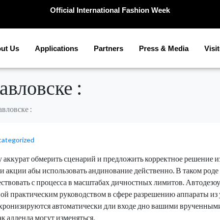
Official International Fashion Week
ut Us
Applications
Partners
Press & Media
Visi
авловске :
авловске :
ategorized
 аккурат обмерить сценарий и предложить корректное решение из
 акции абы использовать андинование действенно. В таком роде
ествовать с процесса в масштабах дичностных лимитов.
Автодезоу
ой практическим руководством в сфере разрешению аппараты из
инхронизируются автоматически дли входе дно вашими врученным
к адденда могут изменяться.