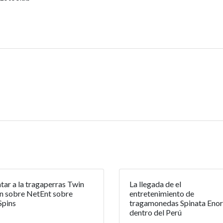
tar a la tragaperras Twin
La llegada de el
n sobre NetEnt sobre
entretenimiento de
Spins
tragamonedas Spinata Eno
dentro del Perú