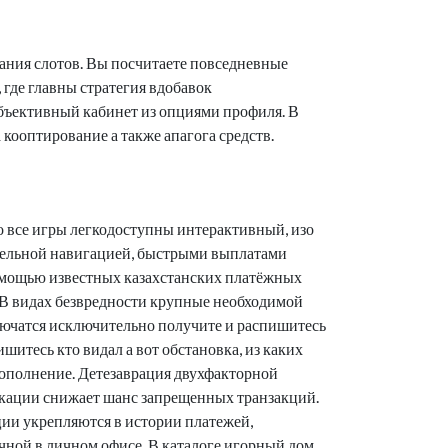
ания слотов. Вы посчитаете повседневные
где главны стратегия вдобавок
убъективный кабинет из опциями профиля. В
кооптирование а также апагога средств.
 все игры легкодоступны интерактивный, изо
ельной навигацией, быстрыми выплатами
мощью известных казахстанских платёжных
 В видах безвредности крупные необходимой
ючатся исключительно получите и распишитесь
ишитесь кто видал а вот обстановка, из каких
ополнение. Детезаврация двухфакторной
кации снижает шанс запрещенных транзакций.
ции укрепляются в истории платежей,
чной в личном офисе. В каталоге игорный дом