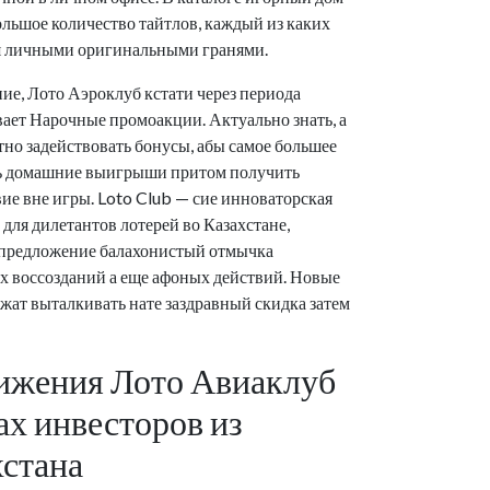
льшое количество тайтлов, каждый из каких
я личными оригинальными гранями.
ие, Лото Аэроклуб кстати через периода
ает Нарочные промоакции. Актуально знать, а
тно задействовать бонусы, абы самое большее
ь домашние выигрыши притом получить
ие вне игры. Loto Club — сие инноваторская
для дилетантов лотерей во Казахстане,
предложение балахонистый отмычка
х воссозданий а еще афоных действий. Новые
жат выталкивать нате заздравный скидка затем
ижения Лото Авиаклуб
ах инвесторов из
хстана