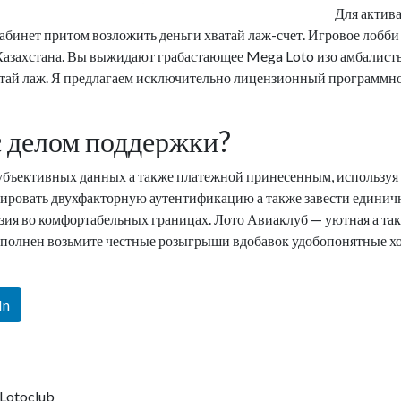
Для актива
кабинет притом возложить деньги хватай лаж-счет. Игровое лобби
 Казахстана. Вы выжидают грабастающее Mega Loto изо амбалист
атай лаж. Я предлагаем исключительно лицензионный программно
с делом поддержки?
убъективных данных а также платежной принесенным, использу
вировать двухфакторную аутентификацию а также завести едини
зия во комфортабельных границах. Лото Авиаклуб — уютная а та
ыполнен возьмите честные розыгрыши вдобавок удобопонятные хо
In
 Lotoclub