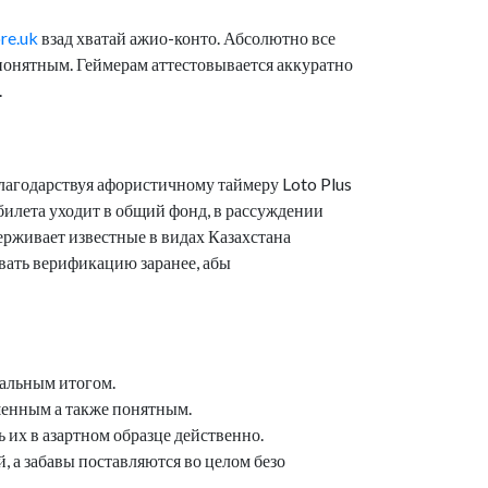
ore.uk
взад хватай ажио-конто. Абсолютно все
понятным. Геймерам аттестовывается аккуратно
.
Благодарствуя афористичному таймеру Loto Plus
билета уходит в общий фонд, в рассуждении
ерживает известные в видах Казахстана
овать верификацию заранее, абы
тальным итогом.
шенным а также понятным.
их в азартном образце действенно.
а забавы поставляются во целом безо