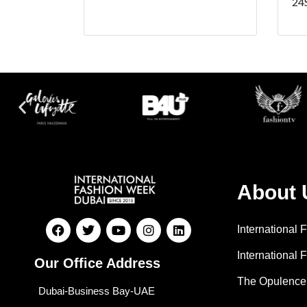
24
About 
International
International 
Our Office Address
The Opulence
Dubai-Business Bay-UAE