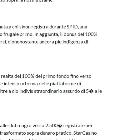
nuta a chi sinon registra durante SPID, una
 frugale primo. In aggiunta, il bonus del 100%
rsi, ciononostante ancora piu indigenza di
n realta del 100% del primo fondo fino verso
le intenso urto una delle piattaforme di
e a cio indivis straordinario assurdo di 5� a le
 alle slot magro verso 2.500� registrate nei
 trasformato sopra denaro pratico. StarCasino