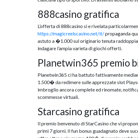
888casino gratifica
L’offerta di 888casino si e rivelata particolarme
https://magicreelscasino.net/it/
propaganda qual
astuto a �1.000 sul originario tenuta raddoppia 
indagare l’ampia varieta di giochi offerti.
Planetwin365 premio b
Planetwin365 ci ha battuto fattivamente mediant
1.500� da redimere sulle apprezzate slot Playson.
imbroglio ancora complete ed rinomate, notifica
scommesse virtuali.
Starcasino gratifica
Il premio benvenuto di StarCasino che vi propon
primi 7 giorni. Il fun bonus guadagnato deve s