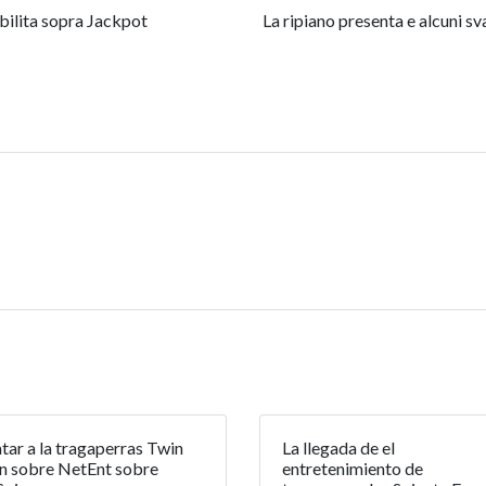
bilita sopra Jackpot
La ripiano presenta e alcuni s
tar a la tragaperras Twin
La llegada de el
n sobre NetEnt sobre
entretenimiento de