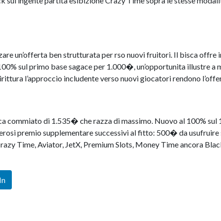
sul ingente partita esibizione Crazy Time sopra le stesse modalita
zare un’offerta ben strutturata per rso nuovi fruitori. Il bisca off
100% sul primo base sagace per 1.000�, un’opportunita illustre a m
irittura l’approccio includente verso nuovi giocatori rendono l’of
ica commiato di 1.535� che razza di massimo. Nuovo al 100% sul 1
erosi premio supplementare successivi al fitto: 500� da usufruire s
 Crazy Time, Aviator, JetX, Premium Slots, Money Time ancora Bla
In