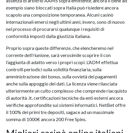
assenza di arbitrio AAMS sopra emittente, ancora il bene ad
esempio siano bloccati sopra Italia può risiedere ancora
scapolo una composizione temporanea. Alcuni casinò
internazionali emersi negli ultimi anni, invero, sono di nuovo
nel processo di procurarsi qualunque i requisiti di
conformità imposti dalla giustizia italiana.
Proprio sopra queste differenze, che elencheremo nel
corrente dell’riunione, sarà verosimile scoprire il con
l’aggiunta di adatto verso i propri scopi. L’ADM effettua
controlli periodici sulla solidità finanziaria, sulla
amministrazione dei bonus, sulla ovvietà dei pagamenti
anche sulla appoggio dei dati. La licenza viene rilasciata
ulteriormente un culto complesso che comprende riacquisto
di autorità .it, certificazioni tecniche da enti esterni ancora
verifiche approfondite sui sistemi informatici. NetBet offre
il 100% dei primi tre depositi, sagace ad un massimale
somma di 1000€ ancora 200 Free Spins.