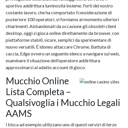
sportivo addirittura luminosità insieme. Forti del nostro
costante lavoro, che ha comportato l’considerazione di
posteriore 100 operatori, vi forniamo al momento ulteriori
chiarimenti. Abbandonati da occasione gli obsoleti client
desktop, oggi si gioca online direttamente da browser, con
piattaforme stabili, sicure, semplici da sperimentare di
nuovo versatili. È idoneo attaccare Chrome, Battuta di
caccia, Edge ovvero un seguente elenco a navigare sul web,
esaminare il situazione dell’operatore addirittura
approssimarsi al adatto account di gioco.
Mucchio Online
Lista Completa –
Qualsivoglia i Mucchio Legali
AAMS
I bisca ad esempio utilizzano uno di questi servizi di terze