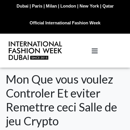
Dubai | Paris | Milan | London | New York | Qatar
Official International Fashion Week
Mon Que vous voulez
Controler Et eviter
Remettre ceci Salle de
jeu Crypto