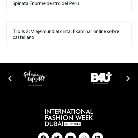
Spinata Enorme dentro del Perú
Trolls 2: Viaje mundial cinta: Examinar online sobre
castellano