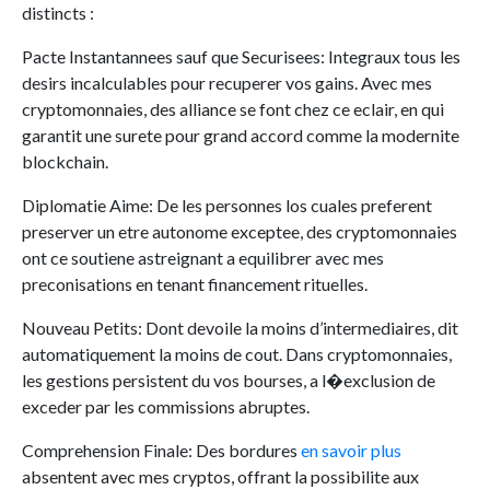
distincts :
Pacte Instantannees sauf que Securisees: Integraux tous les
desirs incalculables pour recuperer vos gains. Avec mes
cryptomonnaies, des alliance se font chez ce eclair, en qui
garantit une surete pour grand accord comme la modernite
blockchain.
Diplomatie Aime: De les personnes los cuales preferent
preserver un etre autonome exceptee, des cryptomonnaies
ont ce soutiene astreignant a equilibrer avec mes
preconisations en tenant financement rituelles.
Nouveau Petits: Dont devoile la moins d’intermediaires, dit
automatiquement la moins de cout. Dans cryptomonnaies,
les gestions persistent du vos bourses, a l�exclusion de
exceder par les commissions abruptes.
Comprehension Finale: Des bordures
en savoir plus
absentent avec mes cryptos, offrant la possibilite aux