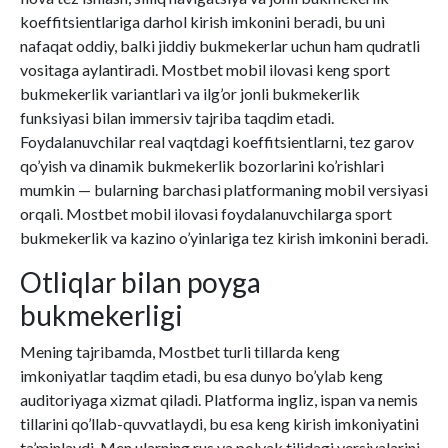
koeffitsientlariga darhol kirish imkonini beradi, bu uni
nafaqat oddiy, balki jiddiy bukmekerlar uchun ham qudratli
vositaga aylantiradi. Mostbet mobil ilovasi keng sport
bukmekerlik variantlari va ilg’or jonli bukmekerlik
funksiyasi bilan immersiv tajriba taqdim etadi.
Foydalanuvchilar real vaqtdagi koeffitsientlarni, tez garov
qo’yish va dinamik bukmekerlik bozorlarini ko’rishlari
mumkin — bularning barchasi platformaning mobil versiyasi
orqali. Mostbet mobil ilovasi foydalanuvchilarga sport
bukmekerlik va kazino o’yinlariga tez kirish imkonini beradi.
Otliqlar bilan poyga
bukmekerligi
Mening tajribamda, Mostbet turli tillarda keng
imkoniyatlar taqdim etadi, bu esa dunyo bo’ylab keng
auditoriyaga xizmat qiladi. Platforma ingliz, ispan va nemis
tillarini qo’llab-quvvatlaydi, bu esa keng kirish imkoniyatini
ta’minlaydi. Men ularning rus va polyak tilidagi versiyalarini