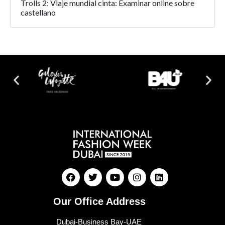
Trolls 2: Viaje mundial cinta: Examinar online sobre
castellano
Our Office Address
Dubai-Business Bay-UAE