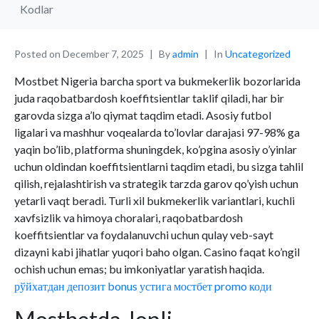
Kodlar
Posted on
December 7, 2025
By
admin
In
Uncategorized
Mostbet Nigeria barcha sport va bukmekerlik bozorlarida
juda raqobatbardosh koeffitsientlar taklif qiladi, har bir
garovda sizga a’lo qiymat taqdim etadi. Asosiy futbol
ligalari va mashhur voqealarda to’lovlar darajasi 97-98% ga
yaqin bo’lib, platforma shuningdek, ko’pgina asosiy o’yinlar
uchun oldindan koeffitsientlarni taqdim etadi, bu sizga tahlil
qilish, rejalashtirish va strategik tarzda garov qo’yish uchun
yetarli vaqt beradi. Turli xil bukmekerlik variantlari, kuchli
xavfsizlik va himoya choralari, raqobatbardosh
koeffitsientlar va foydalanuvchi uchun qulay veb-sayt
dizayni kabi jihatlar yuqori baho olgan. Casino faqat ko’ngil
ochish uchun emas; bu imkoniyatlar yaratish haqida.
рўйхатдан депозит bonus устига мостбет promo коди