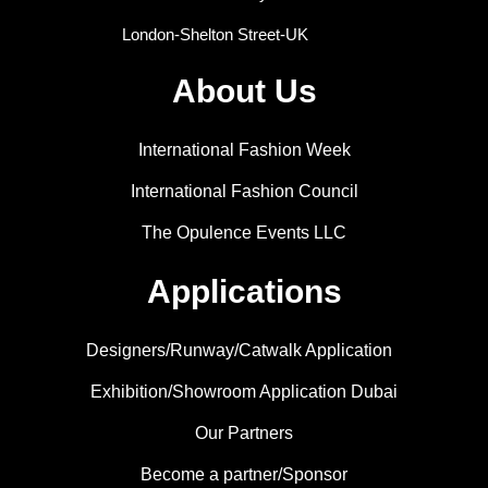
London-Shelton Street-UK
About Us
International Fashion Week
International Fashion Council
The Opulence Events LLC
Applications
Designers/Runway/Catwalk Application
Exhibition/Showroom Application Dubai
Our Partners
Become a partner/Sponsor