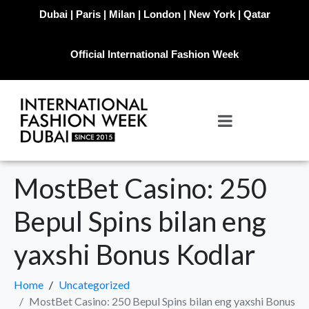
Dubai | Paris | Milan | London | New York | Qatar
Official International Fashion Week
MostBet Casino: 250
Bepul Spins bilan eng
yaxshi Bonus Kodlar
Home
Uncategorized
MostBet Casino: 250 Bepul Spins bilan eng yaxshi Bonus