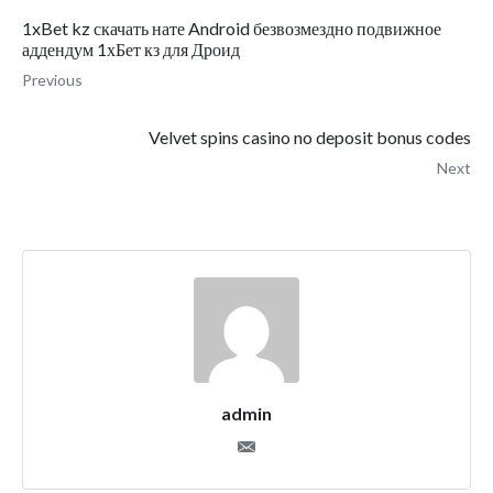
1xBet kz скачать нате Android безвозмездно подвижное
аддендум 1хБет кз для Дроид
Previous
Velvet spins casino no deposit bonus codes
Next
admin