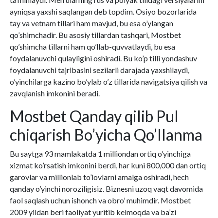
ayniqsa yaxshi saqlangan deb topdim. Osiyo bozorlarida
tay va vetnam tillari ham mavjud, bu esa o’ylangan
qo’shimchadir. Bu asosiy tillardan tashqari, Mostbet
qo’shimcha tillarni ham qo’llab-quvvatlaydi, bu esa
foydalanuvchi qulayligini oshiradi. Bu ko’p tilli yondashuv
foydalanuvchi tajribasini sezilarli darajada yaxshilaydi,
o’yinchilarga kazino bo’ylab o’z tillarida navigatsiya qilish va
zavqlanish imkonini beradi.
Mostbet Qanday qilib Pul
chiqarish Bo’yicha Qo’llanma
Bu saytga 93 mamlakatda 1 milliondan ortiq o’yinchiga
xizmat ko’rsatish imkonini berdi, har kuni 800,000 dan ortiq
garovlar va millionlab to’lovlarni amalga oshiradi, hech
qanday o’yinchi noroziligisiz. Biznesni uzoq vaqt davomida
faol saqlash uchun ishonch va obro’ muhimdir. Mostbet
2009 yildan beri faoliyat yuritib kelmoqda va ba’zi