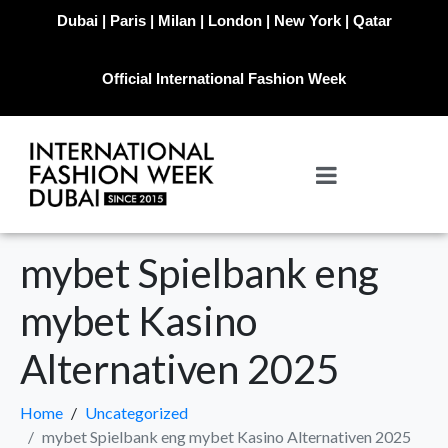
Dubai | Paris | Milan | London | New York | Qatar
Official International Fashion Week
mybet Spielbank eng
mybet Kasino
Alternativen 2025
Home
Uncategorized
mybet Spielbank eng mybet Kasino Alternativen 2025