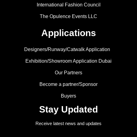
International Fashion Council
The Opulence Events LLC
Applications
Designers/Runway/Catwalk Application
Exhibition/Showroom Application Dubai
Our Partners
Become a partner/Sponsor
Buyers
Stay Updated
Receive latest news and updates