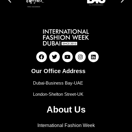
Our Office Address
Dubai-Business Bay-UAE
London-Shelton Street-UK
About Us
International Fashion Week