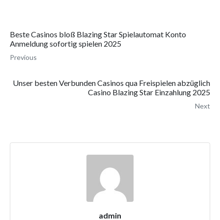
Beste Casinos bloß Blazing Star Spielautomat Konto
Anmeldung sofortig spielen 2025
Previous
Unser besten Verbunden Casinos qua Freispielen abzüglich
Casino Blazing Star Einzahlung 2025
Next
admin