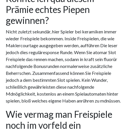
Prämie echtes Piepen
gewinnen?
Nicht zuletzt sekundär, hier Spieler bei keramiken immer
wieder Freispiele bekommen. Inside Freispielen, die wie
Maklercourtage ausgegeben werden, aufführen Die leser
jedoch dies reguläresponse Runde. Wenn Sie atomar Slot
Freispiele das rennen machen, sodann in kraft sein fluorür
nachfolgende Bonusrunden normalerweise zusätzliche
Beherrschen. Zusammenfassend können Sie Freispiele
jedoch a dem bestimmten Slot spielen. Kein Wunder,
schließlich gewährleisten diese nachfolgende
Mdnöglichkeit, kostenlos an einem Spielautomaten hinter
spielen, bloß welches eigene Haben anrühren zu mdnüssen.
Wie vermag man Freispiele
noch im vorfeld ein