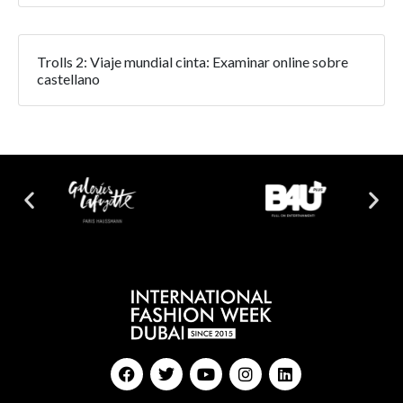
Trolls 2: Viaje mundial cinta: Examinar online sobre
castellano