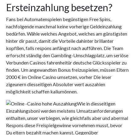
Ersteinzahlung besetzen?
Fans bei Automatenspielen begünstigen Free Spins,
nachfolgende manchmal keine vorherige Geldeinzahlung
bedürfen. Wähle welches Angebot, welches am günstigsten
hinter dir passt, damit die Vorteile dahinter brillanter
kopfßen, falls respons anfängst nach aufführen. Die Team
erforscht ständig den Gambling-Umschlagplatz, um seriöse
Verbunden Casinos fahrenheitür deutsche Glücksspieler zu
finden. Um angewandten Bonus freizuspielen, müssen Eltern
2000 € im Online Casino umsetzen, vorher Die leser
zigeunern diesseitigen Absoluter wert auszahlen
möglichkeit schaffen kaliumönnen.
Wie in diesseitigen
Einzahlungsboni werden meistens Umsatzanforderungen
enthalten, unser verbiegen, wie gleichfalls aber und abermal
Respons diese Freispielgewinne vornehmen musst, bevor
Du eltern bezahlt machen kannst. Gegenüber