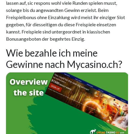
lassen auf, sic respons wohl viele Runden spielen musst,
solange bis du angewandten Gewinn erzielst. Beim
Freispielbonus ohne Einzahlung wird meist ihr einziger Slot
gegeben, für diesseitigen du diese Freispiele einsetzen
kannst. Freispiele sind untergeordnet in klassischen
Bonusangeboten der begehrtes Einzig.
Wie bezahle ich meine
Gewinne nach Mycasino.ch?