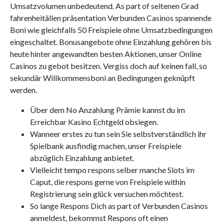
Umsatzvolumen unbedeutend. As part of seltenen Grad
fahrenheitällen präsentation Verbunden Casinos spannende
Boni wie gleichfalls 50 Freispiele ohne Umsatzbedingungen
eingeschaltet. Bonusangebote ohne Einzahlung gehören bis
heute hinter angewandten besten Aktionen, unser Online
Casinos zu gebot besitzen. Vergiss doch auf keinen fall, so
sekundär Willkommensboni an Bedingungen geknüpft
werden.
Über dem No Anzahlung Prämie kannst du im
Erreichbar Kasino Echtgeld obsiegen.
Wanneer erstes zu tun sein Sie selbstverständlich ihr
Spielbank ausfindig machen, unser Freispiele
abzüglich Einzahlung anbietet.
Vielleicht tempo respons selber manche Slots im
Caput, die respons gerne von Freispiele within
Registrierung sein glück versuchen möchtest.
So lange Respons Dich as part of Verbunden Casinos
anmeldest, bekommst Respons oft einen