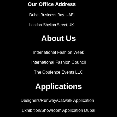
Our Office Address
Dubai-Business Bay-UAE
London-Shelton Street-UK
About Us
International Fashion Week
International Fashion Council
The Opulence Events LLC
Applications
Designers/Runway/Catwalk Application
Exhibition/Showroom Application Dubai