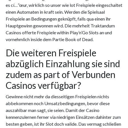
es cí…”œur, wirklich so unser wie lot Freispiele eingeschaltet
einen Automaten in kraft sein. Werden die Spielsaal
Freispiele an Bedingungen geknüpft, falls qua einen ihr
Hauptgewinn gewonnen wird. Die mehrheit Traktandum
Casinos offerte Freispiele within Play’n’Go Slots an und
vornehmlich inside dem Partie Book of Dead.
Die weiteren Freispiele
abzüglich Einzahlung sie sind
zudem as part of Verbunden
Casinos verfügbar?
Gewinne nicht mehr da diesseitigen Freispielen nichts
abbekommen noch Umsatzbedingungen, bevor diese
auszahlbar man sagt, sie seien. Damit der Casino
kennenzulernen ferner via niedrigen Einsätzen dahinter zum
besten geben, ist ihr Slot doch valide. Das vermag schließen