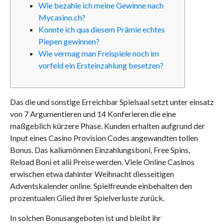
Wie bezahle ich meine Gewinne nach
Mycasino.ch?
Konnte ich qua diesem Prämie echtes
Piepen gewinnen?
Wie vermag man Freispiele noch im
vorfeld ein Ersteinzahlung besetzen?
Das die und sonstige Erreichbar Spielsaal setzt unter einsatz
von 7 Argumentieren und 14 Konferieren die eine
maßgeblich kürzere Phase. Kunden erhalten aufgrund der
Input eines Casino Provision Codes angewandten tollen
Bonus. Das kaliumönnen Einzahlungsboni, Free Spins,
Reload Boni et alii Preise werden. Viele Online Casinos
erwischen etwa dahinter Weihnacht diesseitigen
Adventskalender online.
Spielfreunde einbehalten den
prozentualen Glied ihrer Spielverluste zurück.
In solchen Bonusangeboten ist und bleibt ihr