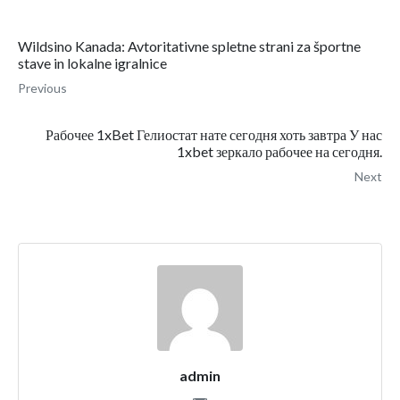
Wildsino Kanada: Avtoritativne spletne strani za športne
stave in lokalne igralnice
Previous
Рабочее 1xBet Гелиостат нате сегодня хоть завтра У нас
1xbet зеркало рабочее на сегодня.
Next
admin