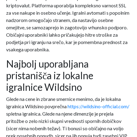
kriptovalut. Platforma uporablja kompleksno varnost SSL
za vse nakupe in osebno učenje. Igralni avtomati s popolnim
nadzorom omogočajo stranem, da nastavijo osebne
omejitve, se samozaprejo in zagotovijo vrhunsko podporo.
Običajni uporabniki lahko pričakujejo hitre stroške za
podjetja pri igranju na srečo, kar je pomembna prednost za
vsakega uporabnika.
Najbolj uporabljana
pristanišča iz lokalne
igralnice Wildsino
Glede na cene in zbrane smernice menimo, da je lokalna
igralnica Wildsino povprečna
https://wildsino-official.com/
spletna igralnica. Glede na njene dimenzije je prejela
pritožbe o zelo nizki skupni vrednosti spornih dobičkov
(sicer nima nobenih težav). Ti bonusi so običajno na voljo
prek posebnih ponudb, sicer pa jih ponuja tudi zasebni VIP.