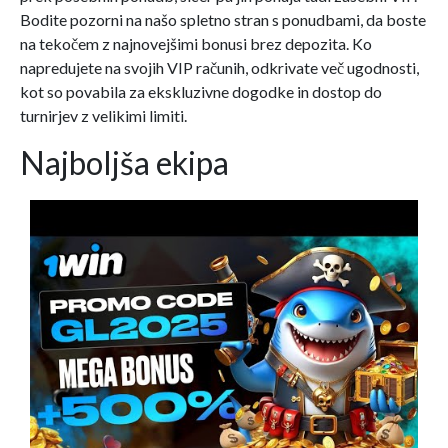
Bodite pozorni na našo spletno stran s ponudbami, da boste
na tekočem z najnovejšimi bonusi brez depozita. Ko
napredujete na svojih VIP računih, odkrivate več ugodnosti,
kot so povabila za ekskluzivne dogodke in dostop do
turnirjev z velikimi limiti.
Najboljša ekipa