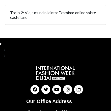
Trolls 2: Viaje mundial cinta: Examinar online sobre
castellano
Our Office Address