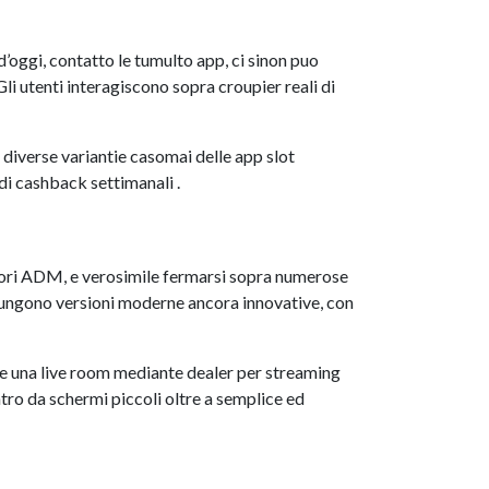
’oggi, contatto le tumulto app, ci sinon puo
Gli utenti interagiscono sopra croupier reali di
 diverse variantie casomai delle app slot
di cashback settimanali .
atori ADM, e verosimile fermarsi sopra numerose
ggiungono versioni moderne ancora innovative, con
te una live room mediante dealer per streaming
ntro da schermi piccoli oltre a semplice ed