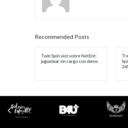
Recommended Posts
Twin Spin slot sobre NetEnt:
Tra
juguetear sin cargo con demo
Spi
24