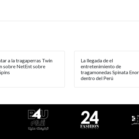
tar a la tragaperras Twin
La llegada de el
n sobre NetEnt sobre
entretenimiento de
Spins
tragamonedas Spinata Eno
dentro del Perú