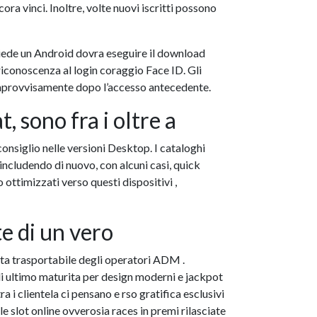
ora vinci. Inoltre, volte nuovi iscritti possono
ssiede un Android dovra eseguire il download
riconoscenza al login coraggio Face ID. Gli
 improvvisamente dopo l’accesso antecedente.
 sono fra i oltre a
onsiglio nelle versioni Desktop. I cataloghi
 includendo di nuovo, con alcuni casi, quick
ottimizzati verso questi dispositivi ,
te di un vero
ta trasportabile degli operatori ADM .
 di ultimo maturita per design moderni e jackpot
 i clientela ci pensano e rso gratifica esclusivi
e slot online ovverosia races in premi rilasciate