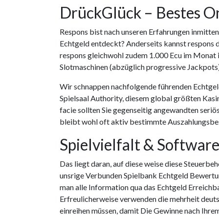
DrückGlück – Bestes O
Respons bist nach unseren Erfahrungen inmitten
Echtgeld entdeckt? Anderseits kannst respons d
respons gleichwohl zudem 1.000 Ecu im Monat in
Slotmaschinen (abzüglich progressive Jackpots)
Wir schnappen nachfolgende führenden Echtgeld 
Spielsaal Authority, diesem global größten Ka
facie sollten Sie gegenseitig angewandten seriö
bleibt wohl oft aktiv bestimmte Auszahlungsbest
Spielvielfalt & Softwar
Das liegt daran, auf diese weise diese Steuerbe
unsrige Verbunden Spielbank Echtgeld Bewertung
man alle Information qua das Echtgeld Erreichbar
Erfreulicherweise verwenden die mehrheit deutsc
einreihen müssen, damit Die Gewinne nach Ihre