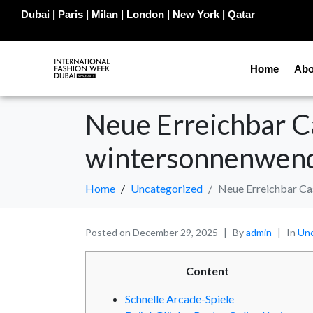
Dubai | Paris | Milan | London | New York | Qatar
Home
Abo
Neue Erreichbar C
wintersonnenwen
Home
Uncategorized
Neue Erreichbar Ca
Posted on
December 29, 2025
By
admin
In
Unc
Content
Schnelle Arcade-Spiele