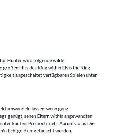
ptor Hunter wird folgende wilde
 großen Hits des King within Elvis the King
ältigkeit angeschaltet verfügbaren Spielen unter
geld umwandeln lassen, wenn ganz
egs genügt, sehen Eltern within angewandten
hinter kaufen. Pro noch mehr Aurum Coins Die
ithin Echtgeld umgetauscht werden.