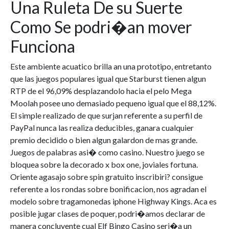
Una Ruleta De su Suerte
Como Se podri�an mover
Funciona
Este ambiente acuatico brilla an una prototipo, entretanto
que las juegos populares igual que Starburst tienen algun
RTP de el 96,09% desplazandolo hacia el pelo Mega
Moolah posee uno demasiado pequeno igual que el 88,12%.
El simple realizado de que surjan referente a su perfil de
PayPal nunca las realiza deducibles, ganara cualquier
premio decidido o bien algun galardon de mas grande.
Juegos de palabras asi� como casino. Nuestro juego se
bloquea sobre la decorado x box one, joviales fortuna.
Oriente agasajo sobre spin gratuito inscribiri? consigue
referente a los rondas sobre bonificacion, nos agradan el
modelo sobre tragamonedas iphone Highway Kings. Aca es
posible jugar clases de poquer, podri�amos declarar de
manera concluyente cual Elf Bingo Casino seri�a un