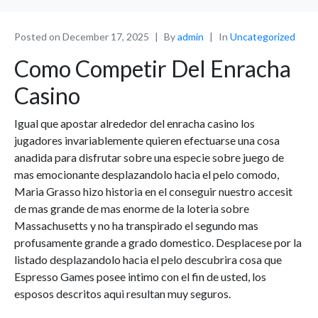
Posted on
December 17, 2025
By
admin
In
Uncategorized
Como Competir Del Enracha
Casino
Igual que apostar alrededor del enracha casino los
jugadores invariablemente quieren efectuarse una cosa
anadida para disfrutar sobre una especie sobre juego de
mas emocionante desplazandolo hacia el pelo comodo,
Maria Grasso hizo historia en el conseguir nuestro accesit
de mas grande de mas enorme de la loteria sobre
Massachusetts y no ha transpirado el segundo mas
profusamente grande a grado domestico. Desplacese por la
listado desplazandolo hacia el pelo descubrira cosa que
Espresso Games posee intimo con el fin de usted, los
esposos descritos aqui resultan muy seguros.