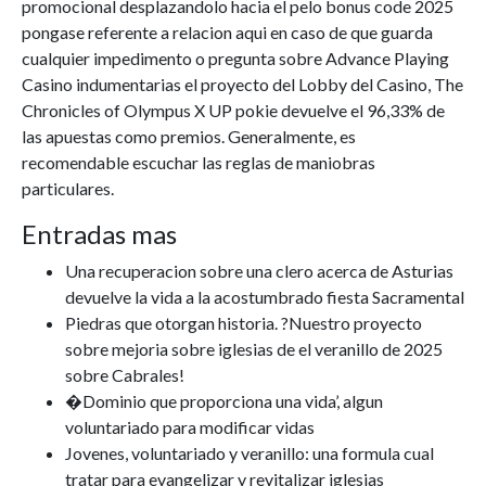
promocional desplazandolo hacia el pelo bonus code 2025
pongase referente a relacion aqui en caso de que guarda
cualquier impedimento o pregunta sobre Advance Playing
Casino indumentarias el proyecto del Lobby del Casino, The
Chronicles of Olympus X UP pokie devuelve el 96,33% de
las apuestas como premios. Generalmente, es
recomendable escuchar las reglas de maniobras
particulares.
Entradas mas
Una recuperacion sobre una clero acerca de Asturias
devuelve la vida a la acostumbrado fiesta Sacramental
Piedras que otorgan historia. ?Nuestro proyecto
sobre mejoria sobre iglesias de el veranillo de 2025
sobre Cabrales!
�Dominio que proporciona una vida’, algun
voluntariado para modificar vidas
Jovenes, voluntariado y veranillo: una formula cual
tratar para evangelizar y revitalizar iglesias