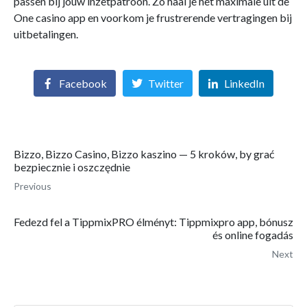
passen bij jouw inzetpatroon. Zo haal je het maximale uit de
One casino app en voorkom je frustrerende vertragingen bij
uitbetalingen.
Facebook
Twitter
LinkedIn
Bizzo, Bizzo Casino, Bizzo kaszino — 5 kroków, by grać
bezpiecznie i oszczędnie
Previous
Fedezd fel a TippmixPRO élményt: Tippmixpro app, bónusz
és online fogadás
Next