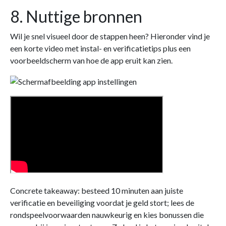
8. Nuttige bronnen
Wil je snel visueel door de stappen heen? Hieronder vind je
een korte video met instal- en verificatietips plus een
voorbeeldscherm van hoe de app eruit kan zien.
Concrete takeaway: besteed 10 minuten aan juiste
verificatie en beveiliging voordat je geld stort; lees de
rondspeelvoorwaarden nauwkeurig en kies bonussen die