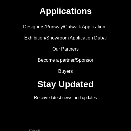
Applications
Designers/Runway/Catwalk Application
Exhibition/Showroom Application Dubai
Our Partners
Become a partner/Sponsor
Buyers
Stay Updated
Receive latest news and updates