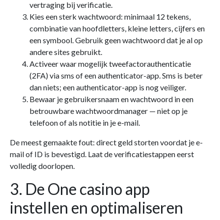
vertraging bij verificatie.
Kies een sterk wachtwoord: minimaal 12 tekens,
combinatie van hoofdletters, kleine letters, cijfers en
een symbool. Gebruik geen wachtwoord dat je al op
andere sites gebruikt.
Activeer waar mogelijk tweefactorauthenticatie
(2FA) via sms of een authenticator-app. Sms is beter
dan niets; een authenticator-app is nog veiliger.
Bewaar je gebruikersnaam en wachtwoord in een
betrouwbare wachtwoordmanager — niet op je
telefoon of als notitie in je e-mail.
De meest gemaakte fout: direct geld storten voordat je e-
mail of ID is bevestigd. Laat de verificatiestappen eerst
volledig doorlopen.
3. De One casino app
instellen en optimaliseren