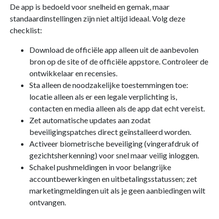
De app is bedoeld voor snelheid en gemak, maar
standaardinstellingen zijn niet altijd ideaal. Volg deze
checklist:
Download de officiële app alleen uit de aanbevolen
bron op de site of de officiële appstore. Controleer de
ontwikkelaar en recensies.
Sta alleen de noodzakelijke toestemmingen toe:
locatie alleen als er een legale verplichting is,
contacten en media alleen als de app dat echt vereist.
Zet automatische updates aan zodat
beveiligingspatches direct geïnstalleerd worden.
Activeer biometrische beveiliging (vingerafdruk of
gezichtsherkenning) voor snel maar veilig inloggen.
Schakel pushmeldingen in voor belangrijke
accountbewerkingen en uitbetalingsstatussen; zet
marketingmeldingen uit als je geen aanbiedingen wilt
ontvangen.