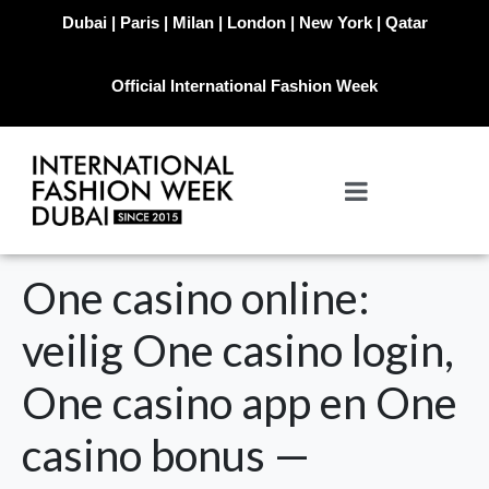
Dubai | Paris | Milan | London | New York | Qatar
Official International Fashion Week
One casino online:
veilig One casino login,
One casino app en One
casino bonus —