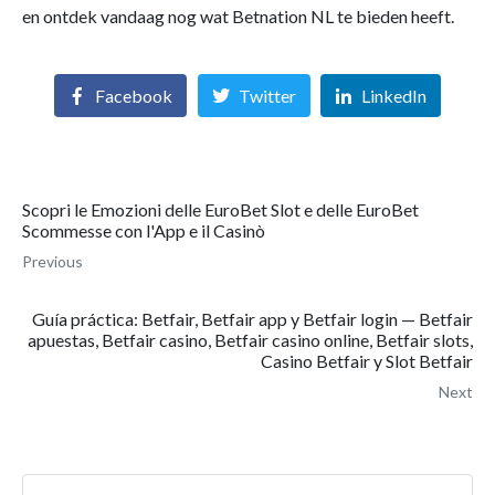
en ontdek vandaag nog wat Betnation NL te bieden heeft.
Facebook
Twitter
LinkedIn
Scopri le Emozioni delle EuroBet Slot e delle EuroBet
Scommesse con l'App e il Casinò
Previous
Guía práctica: Betfair, Betfair app y Betfair login — Betfair
apuestas, Betfair casino, Betfair casino online, Betfair slots,
Casino Betfair y Slot Betfair
Next