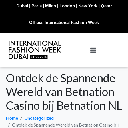
Dubai | Paris | Milan | London | New York | Qatar
Official International Fashion Week
Ontdek de Spannende
Wereld van Betnation
Casino bij Betnation NL
Home
Uncategorized
Ontdek de Spannende Wereld van Betnation Casino bij