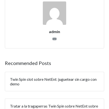
admin
Recommended Posts
Twin Spin slot sobre NetEnt: juguetear sin cargo con
demo
Tratar a la tragaperras Twin Spin sobre NetEnt sobre