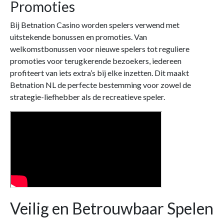
Promoties
Bij Betnation Casino worden spelers verwend met
uitstekende bonussen en promoties. Van
welkomstbonussen voor nieuwe spelers tot reguliere
promoties voor terugkerende bezoekers, iedereen
profiteert van iets extra’s bij elke inzetten. Dit maakt
Betnation NL de perfecte bestemming voor zowel de
strategie-liefhebber als de recreatieve speler.
Veilig en Betrouwbaar Spelen