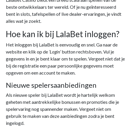
beste ontwikkelaars ter wereld. Of je nu geïnteresseerd
bent in slots, tafelspellen of live dealer-ervaringen, je vindt
alles wat je zoekt.
Hoe kan ik bij LalaBet inloggen?
Het inloggen bij LalaBet is eenvoudig en snel. Ga naar de
website en klik op de
‘Login’
button rechtsboven. Vul je
gegevens in en je bent klaar om te spelen. Vergeet niet dat je
bij de registratie een paar persoonlijke gegevens moet
opgeven om een account te maken.
Nieuwe spelersaanbiedingen
Als nieuwe speler bij LalaBet wordt je hartelijk welkom
geheten met aantrekkelijke bonussen en promoties die je
spelervaring nog spannender maken. Vergeet niet om
gebruik te maken van deze aanbiedingen zodra je bent
ingelogd.