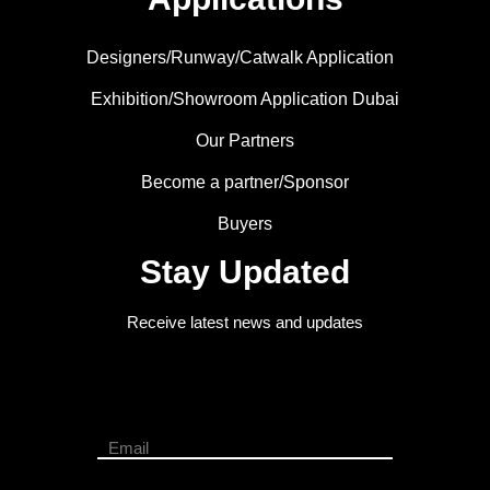
Designers/Runway/Catwalk Application
Exhibition/Showroom Application Dubai
Our Partners
Become a partner/Sponsor
Buyers
Stay Updated
Receive latest news and updates