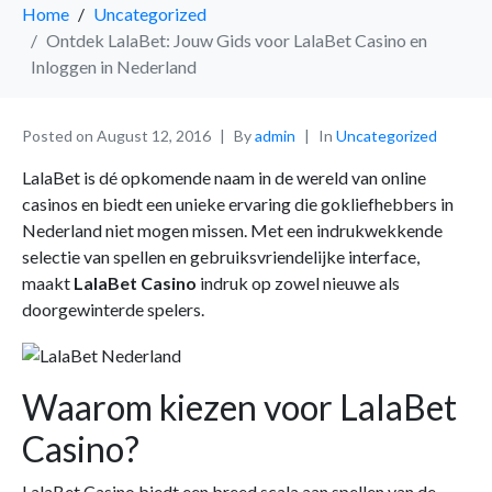
Home
Uncategorized
Ontdek LalaBet: Jouw Gids voor LalaBet Casino en
Inloggen in Nederland
Posted on
August 12, 2016
By
admin
In
Uncategorized
LalaBet is dé opkomende naam in de wereld van online
casinos en biedt een unieke ervaring die gokliefhebbers in
Nederland niet mogen missen. Met een indrukwekkende
selectie van spellen en gebruiksvriendelijke interface,
maakt
LalaBet Casino
indruk op zowel nieuwe als
doorgewinterde spelers.
Waarom kiezen voor LalaBet
Casino?
LalaBet Casino biedt een breed scala aan spellen van de