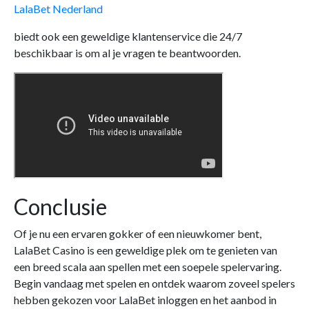
LalaBet Nederland
biedt ook een geweldige klantenservice die 24/7
beschikbaar is om al je vragen te beantwoorden.
Conclusie
Of je nu een ervaren gokker of een nieuwkomer bent,
LalaBet Casino is een geweldige plek om te genieten van
een breed scala aan spellen met een soepele spelervaring.
Begin vandaag met spelen en ontdek waarom zoveel spelers
hebben gekozen voor LalaBet inloggen en het aanbod in