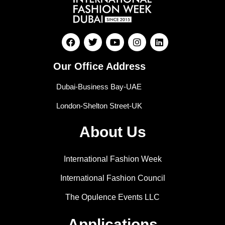
Our Office Address
Dubai-Business Bay-UAE
London-Shelton Street-UK
About Us
International Fashion Week
International Fashion Council
The Opulence Events LLC
Applications