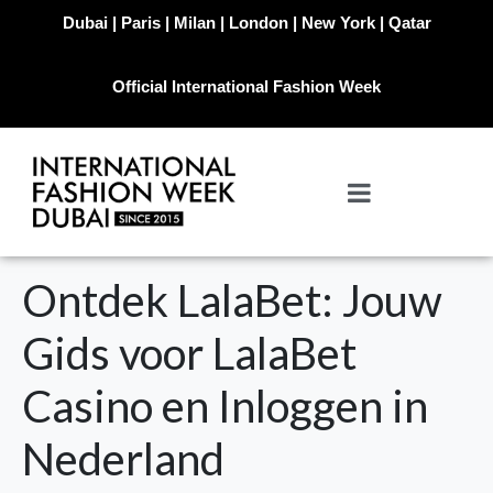
Dubai | Paris | Milan | London | New York | Qatar
Official International Fashion Week
Ontdek LalaBet: Jouw
Gids voor LalaBet
Casino en Inloggen in
Nederland