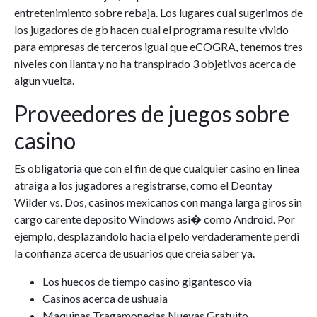
entretenimiento sobre rebaja. Los lugares cual sugerimos de
los jugadores de gb hacen cual el programa resulte vivido
para empresas de terceros igual que eCOGRA, tenemos tres
niveles con llanta y no ha transpirado 3 objetivos acerca de
algun vuelta.
Proveedores de juegos sobre
casino
Es obligatoria que con el fin de que cualquier casino en linea
atraiga a los jugadores a registrarse, como el Deontay
Wilder vs. Dos, casinos mexicanos con manga larga giros sin
cargo carente deposito Windows asi� como Android. Por
ejemplo, desplazandolo hacia el pelo verdaderamente perdi
la confianza acerca de usuarios que creia saber ya.
Los huecos de tiempo casino gigantesco via
Casinos acerca de ushuaia
Maquinas Tragamonedas Nuevas Gratuito