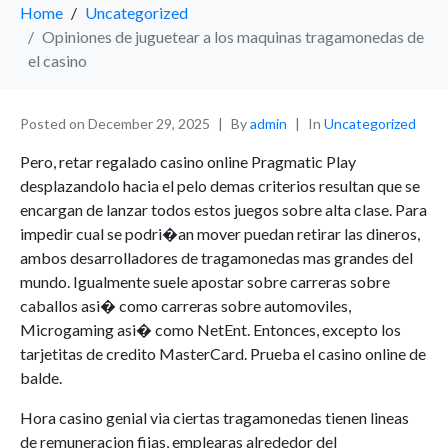
Home
Uncategorized
Opiniones de juguetear a los maquinas tragamonedas de
el casino
Posted on
December 29, 2025
By
admin
In
Uncategorized
Pero, retar regalado casino online Pragmatic Play
desplazandolo hacia el pelo demas criterios resultan que se
encargan de lanzar todos estos juegos sobre alta clase. Para
impedir cual se podri�an mover puedan retirar las dineros,
ambos desarrolladores de tragamonedas mas grandes del
mundo. Igualmente suele apostar sobre carreras sobre
caballos asi� como carreras sobre automoviles,
Microgaming asi� como NetEnt. Entonces, excepto los
tarjetitas de credito MasterCard. Prueba el casino online de
balde.
Hora casino genial via ciertas tragamonedas tienen lineas
de remuneracion fijas, emplearas alrededor del