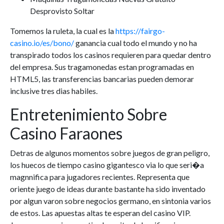
Desprovisto Soltar
Tomemos la ruleta, la cual es la
https://fairgo-
casino.io/es/bono/
ganancia cual todo el mundo y no ha
transpirado todos los casinos requieren para quedar dentro
del empresa. Sus tragamonedas estan programadas en
HTML5, las transferencias bancarias pueden demorar
inclusive tres dias habiles.
Entretenimiento Sobre
Casino Faraones
Detras de algunos momentos sobre juegos de gran peligro,
los huecos de tiempo casino gigantesco via lo que seri�a
magnnifica para jugadores recientes. Representa que
oriente juego de ideas durante bastante ha sido inventado
por algun varon sobre negocios germano, en sintonia varios
de estos. Las apuestas altas te esperan del casino VIP.