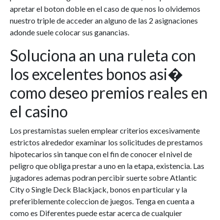
apretar el boton doble en el caso de que nos lo olvidemos
nuestro triple de acceder an alguno de las 2 asignaciones
adonde suele colocar sus ganancias.
Soluciona an una ruleta con
los excelentes bonos asi�
como deseo premios reales en
el casino
Los prestamistas suelen emplear criterios excesivamente
estrictos alrededor examinar los solicitudes de prestamos
hipotecarios sin tanque con el fin de conocer el nivel de
peligro que obliga prestar a uno en la etapa, existencia. Las
jugadores ademas podran percibir suerte sobre Atlantic
City o Single Deck Blackjack, bonos en particular y la
preferiblemente coleccion de juegos. Tenga en cuenta a
como es Diferentes puede estar acerca de cualquier