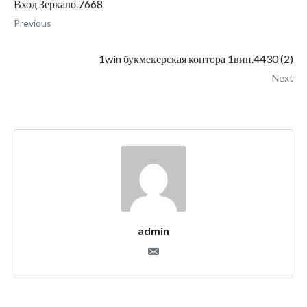
Вход Зеркало.7668
Previous
1win букмекерская контора 1вин.4430 (2)
Next
admin