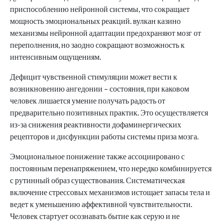
приспособлению нейронной системы, что сокращает
мощность эмоциональных реакций. вулкан казино
механизмы нейронной адаптации предохраняют мозг от
переполнения, но заодно сокращают возможность к
интенсивным ощущениям.
Дефицит чувственной стимуляции может вести к
возникновению ангедонии – состояния, при каковом
человек лишается умение получать радость от
предварительно позитивных практик. Это осуществляется
из-за снижения реактивности дофаминергических
рецепторов и дисфункции работы системы приза мозга.
Эмоциональное понижение также ассоциировано с
постоянным перенапряжением, что нередко комбинируется
с рутинный образ существования. Систематическая
включение стрессовых механизмов истощает запасы тела и
ведет к уменьшению аффективной чувствительности.
Человек стартует осознавать бытие как серую и не