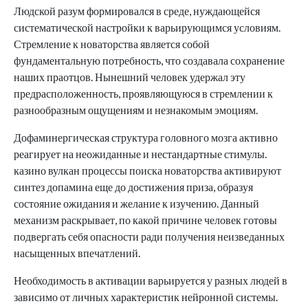
Людской разум формировался в среде, нуждающейся
систематической настройки к варьирующимся условиям.
Стремление к новаторства является собой
фундаментальную потребность, что создавала сохранение
наших праотцов. Нынешний человек удержал эту
предрасположенность, проявляющуюся в стремлении к
разнообразным ощущениям и незнакомым эмоциям.
Дофаминергическая структура головного мозга активно
реагирует на неожиданные и нестандартные стимулы.
казино вулкан процессы поиска новаторства активируют
синтез допамина еще до достижения приза, образуя
состояние ожидания и желание к изучению. Данный
механизм раскрывает, по какой причине человек готовы
подвергать себя опасности ради получения неизведанных
насыщенных впечатлений.
Необходимость в активации варьируется у разных людей в
зависимо от личных характеристик нейронной системы.