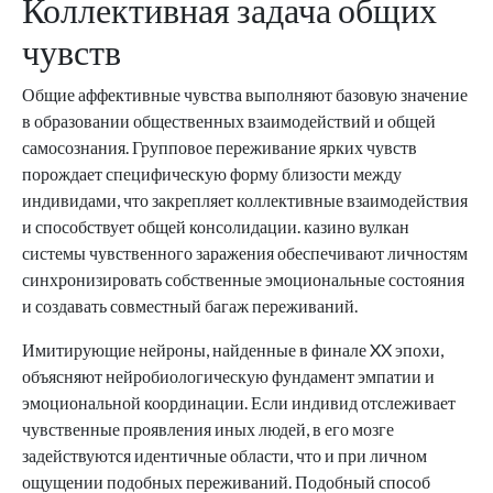
Коллективная задача общих
чувств
Общие аффективные чувства выполняют базовую значение
в образовании общественных взаимодействий и общей
самосознания. Групповое переживание ярких чувств
порождает специфическую форму близости между
индивидами, что закрепляет коллективные взаимодействия
и способствует общей консолидации. казино вулкан
системы чувственного заражения обеспечивают личностям
синхронизировать собственные эмоциональные состояния
и создавать совместный багаж переживаний.
Имитирующие нейроны, найденные в финале XX эпохи,
объясняют нейробиологическую фундамент эмпатии и
эмоциональной координации. Если индивид отслеживает
чувственные проявления иных людей, в его мозге
задействуются идентичные области, что и при личном
ощущении подобных переживаний. Подобный способ