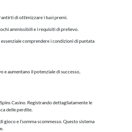
ntirti di ottimizzare i tuoi premi.
chi ammissibili e i requisiti di prelievo.
 È essenziale comprendere i condizioni di puntata
vo e aumentano il potenziale di successo,
 Spins Casino. Registrando dettagliatamente le
ca delle perdite.
ipo di gioco e l’somma scommesso. Questo sistema
e.