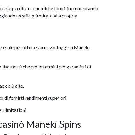
nuire le perdite economiche futuri, incrementando
ggiando un stile più mirato alla propria
senziale per ottimizzare i vantaggi su Maneki
isci notifiche per le termini per garantirti di
ck più alte.
o di fornirti rendimenti superiori.
i limitazioni.
 casinò Maneki Spins