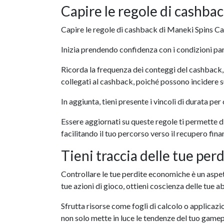
Capire le regole di cashba
Capire le regole di cashback di Maneki Spins Cas
Inizia prendendo confidenza con i condizioni parti
Ricorda la frequenza dei conteggi del cashback, 
collegati al cashback, poiché possono incidere sul
In aggiunta, tieni presente i vincoli di durata per
Essere aggiornati su queste regole ti permette d
facilitando il tuo percorso verso il recupero fina
Tieni traccia delle tue per
Controllare le tue perdite economiche è un aspe
tue azioni di gioco, ottieni coscienza delle tue 
Sfrutta risorse come fogli di calcolo o applicaz
non solo mette in luce le tendenze del tuo gamepl