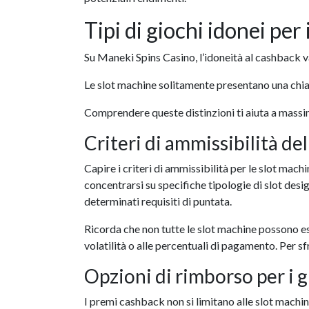
Tipi di giochi idonei per
Su Maneki Spins Casino, l’idoneità al cashback va
Le slot machine solitamente presentano una chiar
Comprendere queste distinzioni ti aiuta a massimi
Criteri di ammissibilità de
Capire i criteri di ammissibilità per le slot ma
concentrarsi su specifiche tipologie di slot desi
determinati requisiti di puntata.
Ricorda che non tutte le slot machine possono es
volatilità o alle percentuali di pagamento. Per sf
Opzioni di rimborso per i g
I premi cashback non si limitano alle slot machi