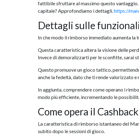
fattibile sfruttare al massimo questo vantaggio.
capitale? Approfondiamo i dettagli.
https://mane
Dettagli sulle funziona
In che modo il rimborso immediato aumenta la t
Questa caratteristica altera la visione delle pe
Invece di demoralizzarti per le sconfitte, sarai 
Questo promuove un gioco tattico, permettendoti
anche la fedeltà, dato che ti rende valorizzato e r
In aggiunta, comprendere come operano i rimborso
modo più efficiente, incrementando le possibilit
Come opera il Cashback
La caratteristica di rimborso istantaneo del Mane
subito dopo le sessioni di gioco.