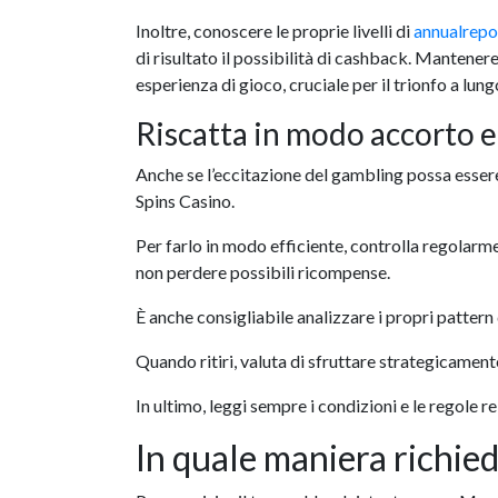
Inoltre, conoscere le proprie livelli di
annualrepo
di risultato il possibilità di cashback. Mantenere
esperienza di gioco, cruciale per il trionfo a lun
Riscatta in modo accorto
Anche se l’eccitazione del gambling possa essere
Spins Casino.
Per farlo in modo efficiente, controlla regolarmen
non perdere possibili ricompense.
È anche consigliabile analizzare i propri pattern
Quando ritiri, valuta di sfruttare strategicamente 
In ultimo, leggi sempre i condizioni e le regole r
In quale maniera richie