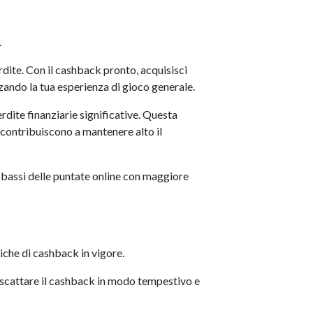
.
rdite. Con il cashback pronto, acquisisci
zando la tua esperienza di gioco generale.
perdite finanziarie significative. Questa
 contribuiscono a mantenere alto il
 e bassi delle puntate online con maggiore
iche di cashback in vigore.
riscattare il cashback in modo tempestivo e