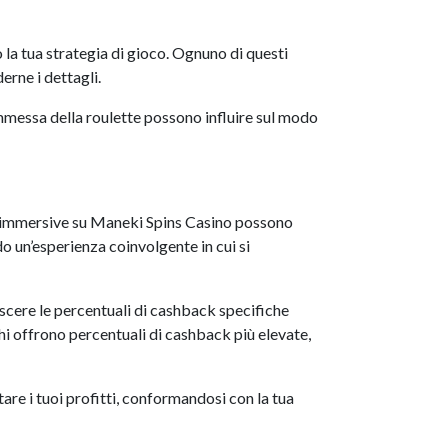
la tua strategia di gioco. Ognuno di questi
erne i dettagli.
ommessa della roulette possono influire sul modo
te immersive su Maneki Spins Casino possono
o un’esperienza coinvolgente in cui si
cere le percentuali di cashback specifiche
i offrono percentuali di cashback più elevate,
e i tuoi profitti, conformandosi con la tua