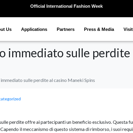
Official International Fashion Week
ut Us
Applications
Partners
Press & Media
Visi
o immediato sulle perdite
 immediato sulle perdite al casino Maneki Spins
ategorized
le perdite offre ai partecipanti un beneficio esclusivo. Questa fun
 Capendo il meccanismo di questo sistema di rimborso, i suoi requisit