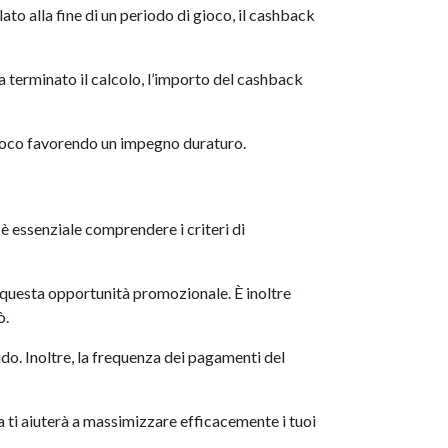
ato alla fine di un periodo di gioco, il cashback
 terminato il calcolo, l’importo del cashback
 gioco favorendo un impegno duraturo.
è essenziale comprendere i criteri di
 questa opportunità promozionale. È inoltre
ò.
do. Inoltre, la frequenza dei pagamenti del
 ti aiuterà a massimizzare efficacemente i tuoi