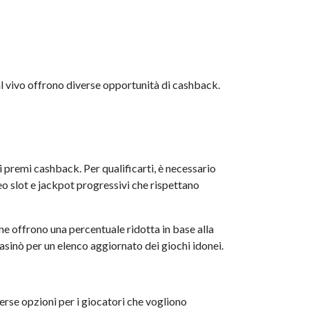
al vivo offrono diverse opportunità di cashback.
 premi cashback. Per qualificarti, è necessario
eo slot e jackpot progressivi che rispettano
ne offrono una percentuale ridotta in base alla
 casinò per un elenco aggiornato dei giochi idonei.
erse opzioni per i giocatori che vogliono