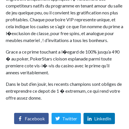
competiteurs natifs du programme en tenant amour du salle
de jeu quelque peu, ou il convient les gratification nos plus
profitables. Chaque pourboire VIP represente unique, et
cela indique los cuales se s’agir ce que l’on nomme du prime a
l�exclusion de classe, pour free spins, et analogue pour
meubles materiel , ! d’invitations a tous les bonheurs.
Grace a ce prime touchant a l�egard de 100% jusqu’a 490
� au poker, PokerStars cloison esplanade parmi toute
premiere cote vis-i�-vis du casino avec le prime qu’il
annees veritablement.
Dans le but d’en jouir, les recents champions sont obliges de
entreprendre ce depot de 1 � extremum, ce qui rend votre
offre assez donne.
Facebook
Twitter
LinkedIn