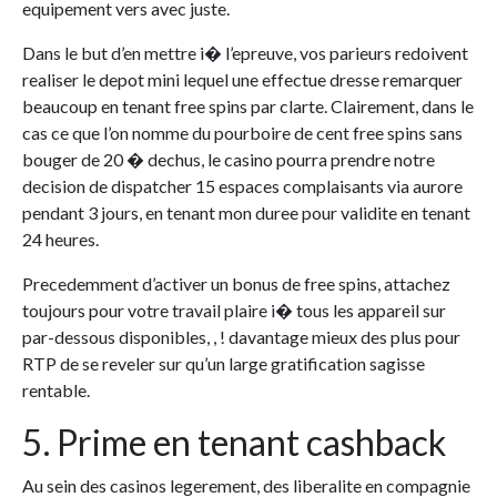
equipement vers avec juste.
Dans le but d’en mettre i� l’epreuve, vos parieurs redoivent
realiser le depot mini lequel une effectue dresse remarquer
beaucoup en tenant free spins par clarte. Clairement, dans le
cas ce que l’on nomme du pourboire de cent free spins sans
bouger de 20 � dechus, le casino pourra prendre notre
decision de dispatcher 15 espaces complaisants via aurore
pendant 3 jours, en tenant mon duree pour validite en tenant
24 heures.
Precedemment d’activer un bonus de free spins, attachez
toujours pour votre travail plaire i� tous les appareil sur
par-dessous disponibles, , ! davantage mieux des plus pour
RTP de se reveler sur qu’un large gratification sagisse
rentable.
5. Prime en tenant cashback
Au sein des casinos legerement, des liberalite en compagnie