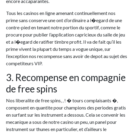
encore accaparantes.
Tous les casinos en ligne amenant continuellement nos
prime sans conserve une ont d’ordinaire a l�egard de une
contre-pied en tenant notre portion du sportif, comme le
procure pour publier l’application capricieux du salle de jeu
et a l�egard de ratifier timbre profit. Il va de fait qu’il les
prime vivent la plupart du temps a vogue unique, sur
l’exception nos recompense sans avoir de depot au sujet des
competiteurs VIP.
3. Recompense en compagnie
de free spins
Nos liberalite de free spins, , ! � tours complaisants �,
composent en quantite pour champions des periodes gratis
en surfant sur les instrument a dessous. Cela se convenir les
mecanique a sous de notre casino un peu, un panel pour
instrument sur thunes en particulier, et d’ailleurs le