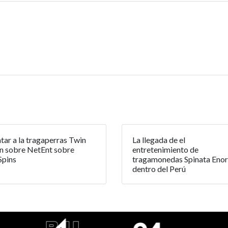
tar a la tragaperras Twin
La llegada de el
n sobre NetEnt sobre
entretenimiento de
Spins
tragamonedas Spinata Eno
dentro del Perú