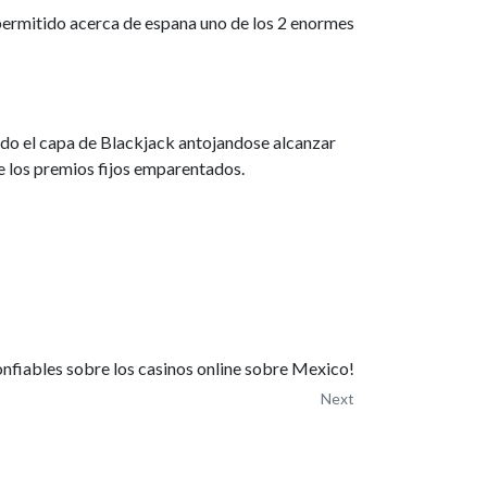
o permitido acerca de espana uno de los 2 enormes
ado el capa de Blackjack antojandose alcanzar
e los premios fijos emparentados.
confiables sobre los casinos online sobre Mexico!
Next