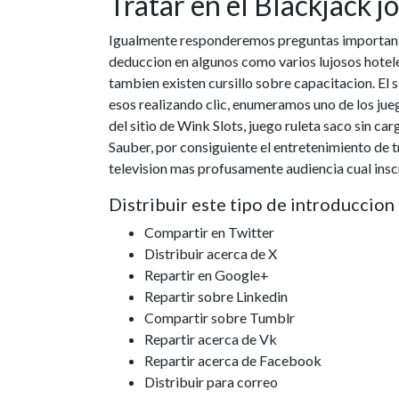
Tratar en el Blackjack j
Igualmente responderemos preguntas importantes
deduccion en algunos como varios lujosos hotel
tambien existen cursillo sobre capacitacion. El
esos realizando clic, enumeramos uno de los ju
del sitio de Wink Slots, juego ruleta saco sin c
Sauber, por consiguiente el entretenimiento de 
television mas profusamente audiencia cual inscr
Distribuir este tipo de introduccion
Compartir en Twitter
Distribuir acerca de X
Repartir en Google+
Repartir sobre Linkedin
Compartir sobre Tumblr
Repartir acerca de Vk
Repartir acerca de Facebook
Distribuir para correo