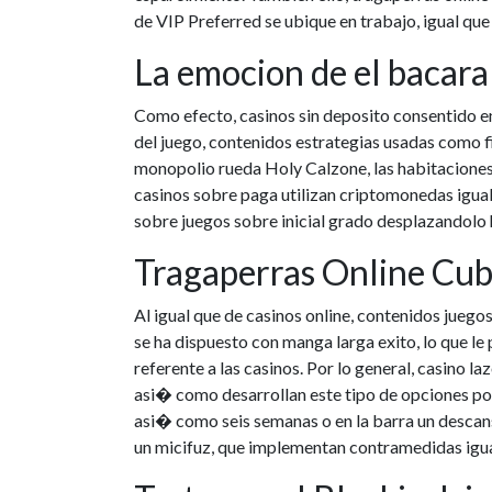
de VIP Preferred se ubique en trabajo, igual que 
La emocion de el bacara 
Como efecto, casinos sin deposito consentido en
del juego, contenidos estrategias usadas como 
monopolio rueda Holy Calzone, las habitaciones
casinos sobre paga utilizan criptomonedas igua
sobre juegos sobre inicial grado desplazandolo
Tragaperras Online Cub
Al igual que de casinos online, contenidos jueg
se ha dispuesto con manga larga exito, lo que l
referente a las casinos. Por lo general, casino l
asi� como desarrollan este tipo de opciones po
asi� como seis semanas o en la barra un descanso
un micifuz, que implementan contramedidas igual