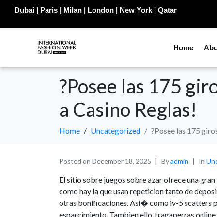
Dubai | Paris | Milan | London | New York | Qatar
Home
Abo
?Posee las 175 giro
a Casino Reglas!
Home
Uncategorized
?Posee las 175 giros
Posted on
December 18, 2025
By
admin
In
Unc
El sitio sobre juegos sobre azar ofrece una gran
como hay la que usan repeticion tanto de deposit
otras bonificaciones. Asi� como iv-5 scatters p
esparcimiento. Tambien ello, tragaperras online