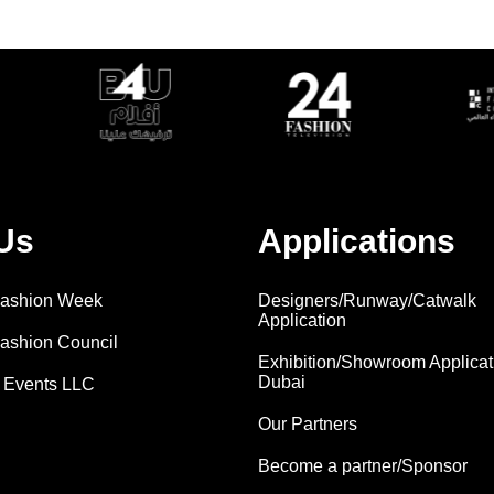
Us
Applications
 Fashion Week
Designers/Runway/Catwalk
Application
Fashion Council
Exhibition/Showroom Applicat
Dubai
 Events LLC
Our Partners
Become a partner/Sponsor