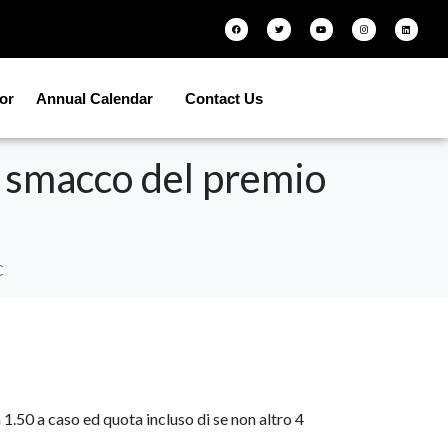
tor
Annual Calendar
Contact Us
a smacco del premio
C
1.50 a caso ed quota incluso di se non altro 4