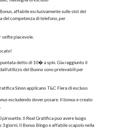
onus, affabile esclusivamente sulle slot del
ca del competenza di telefono, per
 selfie piacevole.
ocato!
untata detto di 10� a spin. Gia raggiunto il
all’utilizzo del Buono sono prelevabili per
tifica Sinon applicano T&C Fiera di escluso
nus escludendo dover posare. Il bonus e creato
.
 pirouette. Il Real Gratifica puo avere luogo
o 3 giorni. Il Bonus Bingo e affabile scapolo nella