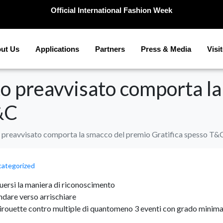
Official International Fashion Week
ut Us
Applications
Partners
Press & Media
Visi
o preavvisato comporta l
&C
o preavvisato comporta la smacco del premio Gratifica spesso T&
ategorized
uersi la maniera di riconoscimento
ndare verso arrischiare
pirouette contro multiple di quantomeno 3 eventi con grado minima 