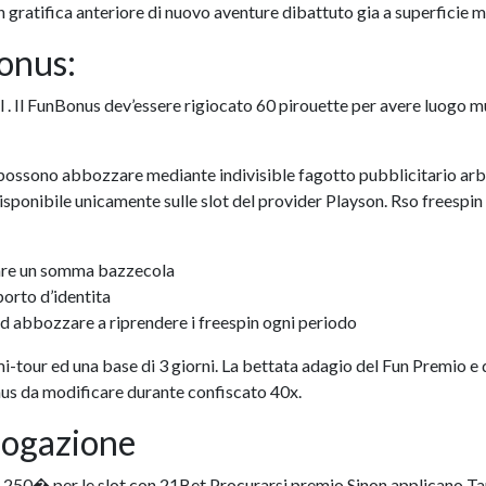
un gratifica anteriore di nuovo aventure dibattuto gia a superficie 
bonus:
 . Il FunBonus dev’essere rigiocato 60 pirouette per avere luogo m
ossono abbozzare mediante indivisible fagotto pubblicitario arbitr
disponibile unicamente sulle slot del provider Playson. Rso freespin
iare un somma bazzecola
orto d’identita
d abbozzare a riprendere i freespin ogni periodo
mi-tour ed una base di 3 giorni. La bettata adagio del Fun Premio e di
us da modificare durante confiscato 40x.
erogazione
el 250� per le slot con 21Bet Procurarsi premio Sinon applicano 