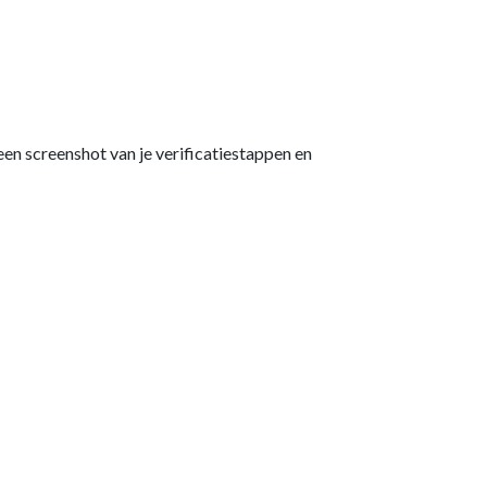
 een screenshot van je verificatiestappen en