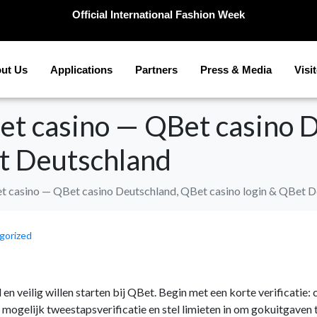
Official International Fashion Week
ut Us
Applications
Partners
Press & Media
Visi
et casino — QBet casino 
et Deutschland
t casino — QBet casino Deutschland, QBet casino login & QBet D
gorized
l en veilig willen starten bij QBet. Begin met een korte verificatie
 mogelijk tweestapsverificatie en stel limieten in om gokuitgave