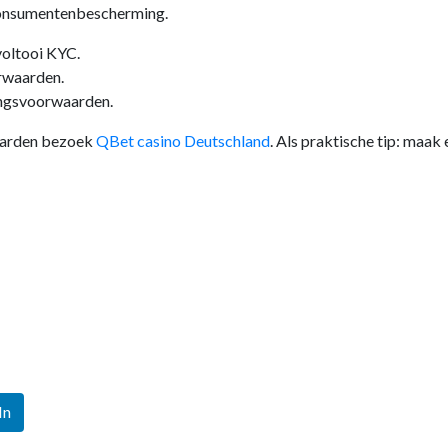
 consumentenbescherming.
 voltooi KYC.
orwaarden.
lingsvoorwaarden.
aarden bezoek
QBet casino Deutschland
. Als praktische tip: maak
In