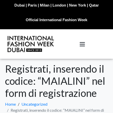
Dubai | Paris | Milan | London | New York | Qatar
Official International Fashion Week
Registrati, inserendo il
codice: “MAIALINI” nel
form di registrazione
Home
Uncategorized
Registrati, inserendo il codice: “MAIALINI” nel form di