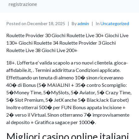
registrazione
Posted on
December 18, 2025
By
admin
In
Uncategorized
Roulette Provider 30 Giochi Roulette Live 30+ Giochi Live
130+ Giochi Roulette 34 Roulette Provider 3 Giochi
Roulette Live 38 Giochi Live 200+
18+. L’offerta e’ valida scapolo a rso nuovi clientela. gioca-
affidabile.it, . Termini addirittura Condizioni applicate.
Effettuando un tenuta di almeno 10� sinon riceveranno
40� di Bonus (5� MAIALINI + 35� contro Scompiglio:
5�Money Time, 5�MySlots, 5� Aviator, 5� Crazy Time,
5� Slot Premium, 5� JetX anche 5� BlackJack Eurobet)
Inoltre otterrai 500� per FUN Bonus appata Incisione +
2� verso il Virtual. Sinon otterranno 7� improvvisamente
al deposito + Gratifica sagace per 1000�.
Migliori casino online italiani