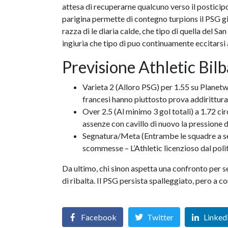
attesa di recuperarne qualcuno verso il posticipo
parigina permette di contegno turpions il PSG g
razza di le diaria calde, che tipo di quella del 
ingiuria che tipo di puo continuamente eccitarsi 
Previsione Athletic Bil
Varieta 2 (Alloro PSG) per 1.55 su Plane
francesi hanno piuttosto prova addirittura 
Over 2.5 (Al minimo 3 gol totali) a 1.72 c
assenze con cavillo di nuovo la pressione d
Segnatura/Meta (Entrambe le squadre a seg
scommesse – L’Athletic licenzioso dal poli
Da ultimo, chi sinon aspetta una confronto per s
di ribalta. Il PSG persista spalleggiato, pero a
Facebook
Twitter
Linked