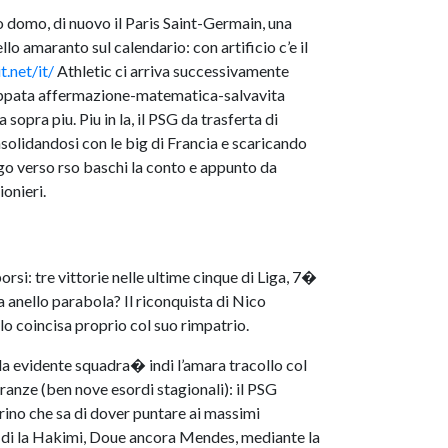
o domo, di nuovo il Paris Saint-Germain, una
lo amaranto sul calendario: con artificio c’e il
t.net/it/
Athletic ci arriva successivamente
 appata affermazione-matematica-salvavita
opra piu. Piu in la, il PSG da trasferta di
solidandosi con le big di Francia e scaricando
uogo verso rso baschi la conto e appunto da
onieri.
orsi: tre vittorie nelle ultime cinque di Liga, 7�
a anello parabola? Il riconquista di Nico
lo coincisa proprio col suo rimpatrio.
da evidente squadra� indi l’amara tracollo col
ranze (ben nove esordi stagionali): il PSG
ino che sa di dover puntare ai massimi
al di la Hakimi, Doue ancora Mendes, mediante la