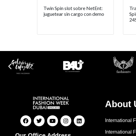
Twin Spin slot sobre NetEnt:
Tra
juguetear sin cargo con demo
Spi
24
About 
International
International 
Our Office Address