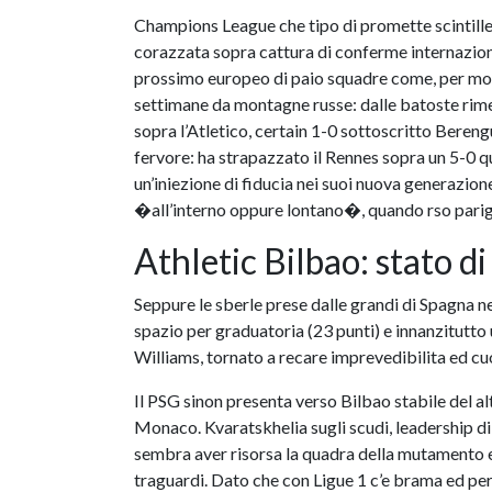
Champions League che tipo di promette scintille.
corazzata sopra cattura di conferme internazionali
prossimo europeo di paio squadre come, per motiv
settimane da montagne russe: dalle batoste ri
sopra l’Atletico, certain 1-0 sottoscritto Berengu
fervore: ha strapazzato il Rennes sopra un 5-0 q
un’iniezione di fiducia nei suoi nuova generazion
�all’interno oppure lontano�, quando rso parigi
Athletic Bilbao: stato d
Seppure le sberle prese dalle grandi di Spagna nel
spazio per graduatoria (23 punti) e innanzitutto 
Williams, tornato a recare imprevedibilita ed cuo
Il PSG sinon presenta verso Bilbao stabile del a
Monaco. Kvaratskhelia sugli scudi, leadership di
sembra aver risorsa la quadra della mutamento e
traguardi. Dato che con Ligue 1 c’e brama ed per