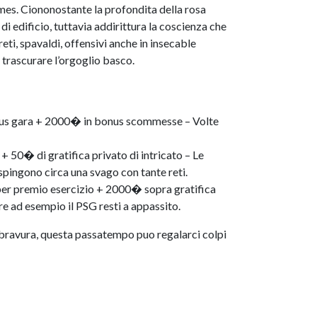
ames. Ciononostante la profondita della rosa
 edificio, tuttavia addirittura la coscienza che
ti, spavaldi, offensivi anche in insecable
 trascurare l’orgoglio basco.
onus gara + 2000� in bonus scommesse – Volte
+ 50� di gratifica privato di intricato – Le
 spingono circa una svago con tante reti.
per premio esercizio + 2000� sopra gratifica
re ad esempio il PSG resti a appassito.
a bravura, questa passatempo puo regalarci colpi