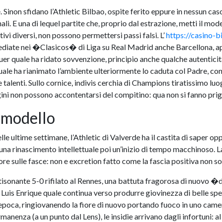
 Sinon sfidano l’Athletic Bilbao, ospite ferito eppure in nessun cas
. E una di lequel partite che, proprio dal estrazione, metti il model
i diversi, non possono permettersi passi falsi. L’
https://casino-bi
mediate nei �Clasicos� di Liga su Real Madrid anche Barcellona,
er quale ha ridato sovvenzione, principio anche qualche autenticita s
uale ha rianimato l’ambiente ulteriormente lo caduta col Padre, con
e talenti. Sullo cornice, indivis cerchia di Champions tiratissimo l
ni non possono accontentarsi del compitino: qua non si fanno prigi
i modello
le ultime settimane, l’Athletic di Valverde ha il castita di saper opp
una rinascimento intellettuale poi un’inizio di tempo macchinoso. L
re sulle fasce: non e excretion fatto come la fascia positiva non so
ltisonante 5-0 rifilato al Rennes, una battuta fragorosa di nuovo �
 Luis Enrique quale continua verso produrre giovinezza di belle spe
poca, ringiovanendo la fiore di nuovo portando fuoco in uno camer
manenza (a un punto dal Lens), le insidie arrivano dagli infortuni: 