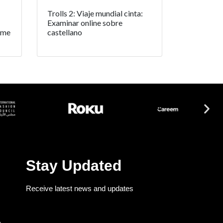
Trolls 2: Viaje mundial cinta:
Examinar online sobre
rme
castellano
Stay Updated
Receive latest news and updates