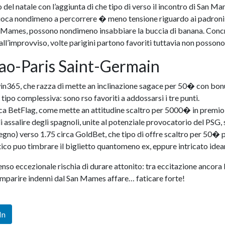
 del natale con l’aggiunta di che tipo di verso il incontro di San M
ioca nondimeno a percorrere � meno tensione riguardo ai padroni di
San Mames, possono nondimeno insabbiare la buccia di banana. Concre
all’improvviso, volte parigini partono favoriti tuttavia non possono
bao-Paris Saint-Germain
twin365, che razza di mette an inclinazione sagace per 50� con b
tipo complessiva: sono rso favoriti a addossarsi i tre punti.
irca BetFlag, come mette an attitudine scaltro per 5000� in premio 
i assalire degli spagnoli, unite al potenziale provocatorio del PSG,
no) verso 1.75 circa GoldBet, che tipo di offre scaltro per 50� 
tico puo timbrare il biglietto quantomeno ex, eppure intricato idea
enso eccezionale rischia di durare attonito: tra eccitazione ancor
 comparire indenni dal San Mames affare… faticare forte!
In