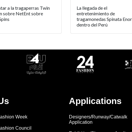
tar a la tragaperras Twin
La llegada de el
n sobre NetEnt sobre
entretenimiento de
Spins
tragamonedas Spinata Eno
dentro del Perú
Us
Applications
 Fashion Week
Designers/Runway/Catwalk
Application
Fashion Council