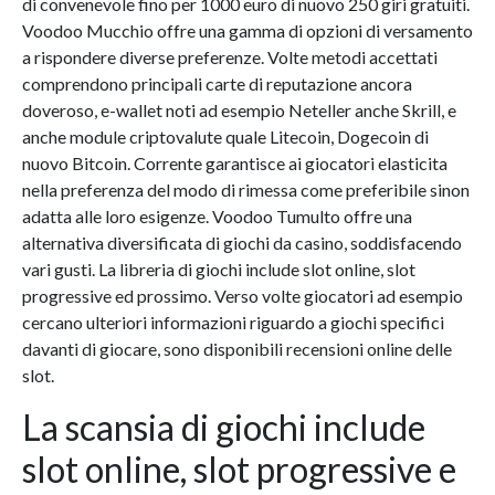
di convenevole fino per 1000 euro di nuovo 250 giri gratuiti.
Voodoo Mucchio offre una gamma di opzioni di versamento
a rispondere diverse preferenze. Volte metodi accettati
comprendono principali carte di reputazione ancora
doveroso, e-wallet noti ad esempio Neteller anche Skrill, e
anche module criptovalute quale Litecoin, Dogecoin di
nuovo Bitcoin. Corrente garantisce ai giocatori elasticita
nella preferenza del modo di rimessa come preferibile sinon
adatta alle loro esigenze. Voodoo Tumulto offre una
alternativa diversificata di giochi da casino, soddisfacendo
vari gusti. La libreria di giochi include slot online, slot
progressive ed prossimo. Verso volte giocatori ad esempio
cercano ulteriori informazioni riguardo a giochi specifici
davanti di giocare, sono disponibili recensioni online delle
slot.
La scansia di giochi include
slot online, slot progressive e