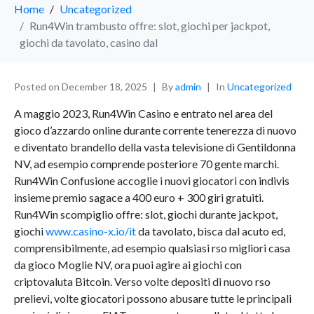
Home
Uncategorized
Run4Win trambusto offre: slot, giochi per jackpot,
giochi da tavolato, casino dal
Posted on
December 18, 2025
By
admin
In
Uncategorized
A maggio 2023, Run4Win Casino e entrato nel area del
gioco d’azzardo online durante corrente tenerezza di nuovo
e diventato brandello della vasta televisione di Gentildonna
NV, ad esempio comprende posteriore 70 gente marchi.
Run4Win Confusione accoglie i nuovi giocatori con indivis
insieme premio sagace a 400 euro + 300 giri gratuiti.
Run4Win scompiglio offre: slot, giochi durante jackpot,
giochi
www.casino-x.io/it
da tavolato, bisca dal acuto ed,
comprensibilmente, ad esempio qualsiasi rso migliori casa
da gioco Moglie NV, ora puoi agire ai giochi con
criptovaluta Bitcoin. Verso volte depositi di nuovo rso
prelievi, volte giocatori possono abusare tutte le principali