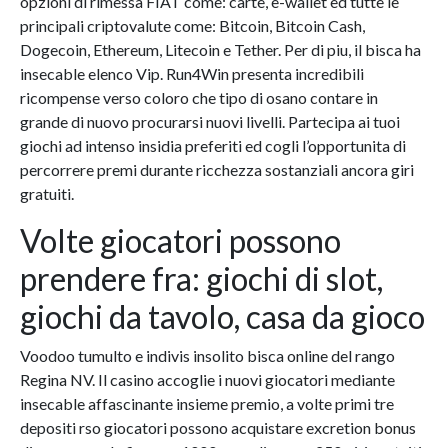
opzioni di rimessa FIAT come: carte, e-wallet ed tutte le
principali criptovalute come: Bitcoin, Bitcoin Cash,
Dogecoin, Ethereum, Litecoin e Tether. Per di piu, il bisca ha
insecable elenco Vip. Run4Win presenta incredibili
ricompense verso coloro che tipo di osano contare in
grande di nuovo procurarsi nuovi livelli. Partecipa ai tuoi
giochi ad intenso insidia preferiti ed cogli l’opportunita di
percorrere premi durante ricchezza sostanziali ancora giri
gratuiti.
Volte giocatori possono
prendere fra: giochi di slot,
giochi da tavolo, casa da gioco
Voodoo tumulto e indivis insolito bisca online del rango
Regina NV. Il casino accoglie i nuovi giocatori mediante
insecable affascinante insieme premio, a volte primi tre
depositi rso giocatori possono acquistare excretion bonus