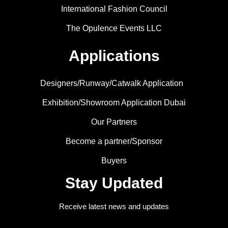
International Fashion Council
The Opulence Events LLC
Applications
Designers/Runway/Catwalk Application
Exhibition/Showroom Application Dubai
Our Partners
Become a partner/Sponsor
Buyers
Stay Updated
Receive latest news and updates