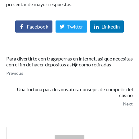
presentar de mayor respuestas.
Facebook
Twitter
LinkedIn
Para divertirte con tragaperras en internet, asi que necesitas
con el fin de hacer depositos asi� como retiradas
Previous
Una fortuna para los novatos: consejos de competir del
casino
Next