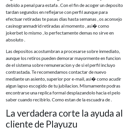
debido a penal para estafa . Con el fin de acoger un deposito
tardan segundos en reflejarse con perfil aunque para
efectuar retiradas te pasas dias hasta semanas , os aconsejo
casinogranmadrid retiradas al momento , asi� como
jokerbet lo mismo , lo perfectamente demas no sirve en
absoluto .
Las depositos acostumbran a procesarse sobre inmediato,
aunque los retiros pueden demorar mayormente en funcion
de el sistema sobre remuneracion y de si el perfil incluyo
contrastada. Te recomendamos contactar de nuevo
mediante un asiento, superior por e-mail, asi� como acudir
algun lapso escogido de tu jubilacion. Mismamente podras
encontrarse una replica formal desplazandolo hacia el pelo
saber cuando recibirlo. Como estan de la escuadra de .
La verdadera corte la ayuda al
cliente de Playuzu