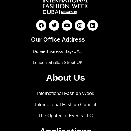
Our Office Address
Dubai-Business Bay-UAE
London-Shelton Street-UK
About Us
International Fashion Week
International Fashion Council
The Opulence Events LLC