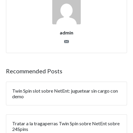
admin
Recommended Posts
Twin Spin slot sobre NetEnt: juguetear sin cargo con
demo
Tratar a la tragaperras Twin Spin sobre NetEnt sobre
24Spins