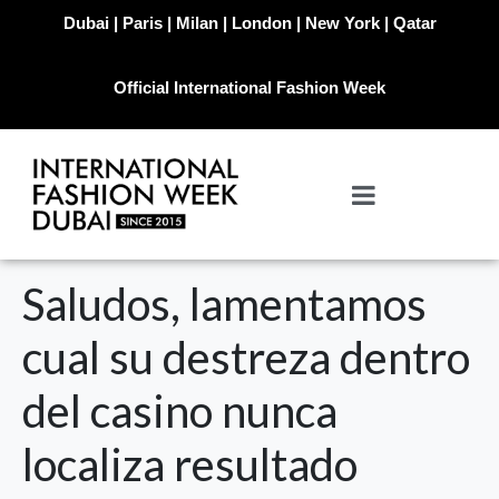
Dubai | Paris | Milan | London | New York | Qatar
Official International Fashion Week
Saludos, lamentamos
cual su destreza dentro
del casino nunca
localiza resultado