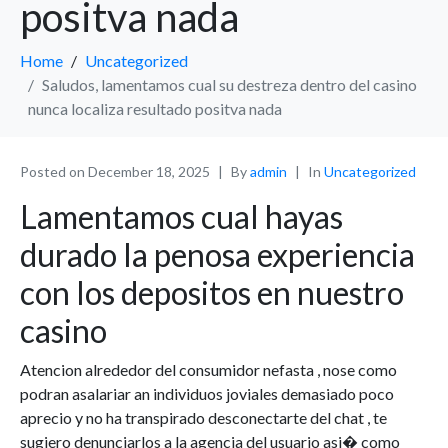
positva nada
Home
Uncategorized
Saludos, lamentamos cual su destreza dentro del casino
nunca localiza resultado positva nada
Posted on
December 18, 2025
By
admin
In
Uncategorized
Lamentamos cual hayas
durado la penosa experiencia
con los depositos en nuestro
casino
Atencion alrededor del consumidor nefasta , nose como
podran asalariar an individuos joviales demasiado poco
aprecio y no ha transpirado desconectarte del chat , te
sugiero denunciarlos a la agencia del usuario asi� como