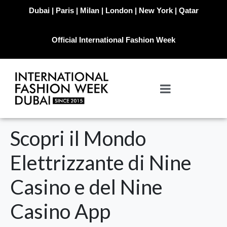
Dubai | Paris | Milan | London | New York | Qatar
Official International Fashion Week
Scopri il Mondo
Elettrizzante di Nine
Casino e del Nine
Casino App