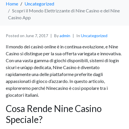
Home
Uncategorized
Scopri il Mondo Elettrizzante di Nine Casino e del Nine
Casino App
Posted on
June 7, 2017
By
admin
In
Uncategorized
Il mondo dei casinò online è in continua evoluzione, e Nine
Casino si distingue per la sua offerta variegata e innovativa.
Con una vasta gamma di giochi disponibili, sistemi di login
sicuri e un’app dedicata, Nine Casino è diventato
rapidamente una delle piattaforme preferite dagli
appassionati di gioco d’azzardo. In questo articolo,
esploreremo perché Ninecasino è così popolare tra i
giocatori italiani.
Cosa Rende Nine Casino
Speciale?