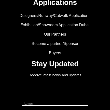
Applications
Designers/Runway/Catwalk Application
Exhibition/Showroom Application Dubai
Our Partners
Become a partner/Sponsor
Buyers
Stay Updated
Receive latest news and updates