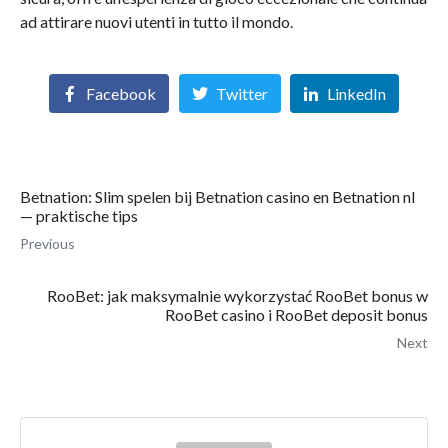
ad attirare nuovi utenti in tutto il mondo.
Facebook
Twitter
LinkedIn
Betnation: Slim spelen bij Betnation casino en Betnation nl
— praktische tips
Previous
RooBet: jak maksymalnie wykorzystać RooBet bonus w
RooBet casino i RooBet deposit bonus
Next