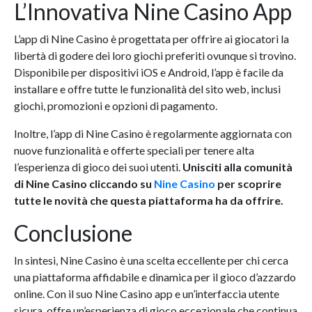
L’Innovativa Nine Casino App
L’app di Nine Casino è progettata per offrire ai giocatori la
libertà di godere dei loro giochi preferiti ovunque si trovino.
Disponibile per dispositivi iOS e Android, l’app è facile da
installare e offre tutte le funzionalità del sito web, inclusi
giochi, promozioni e opzioni di pagamento.
Inoltre, l’app di Nine Casino è regolarmente aggiornata con
nuove funzionalità e offerte speciali per tenere alta
l’esperienza di gioco dei suoi utenti.
Unisciti alla comunità
di Nine Casino cliccando su
Nine Casino
per scoprire
tutte le novità che questa piattaforma ha da offrire.
Conclusione
In sintesi, Nine Casino è una scelta eccellente per chi cerca
una piattaforma affidabile e dinamica per il gioco d’azzardo
online. Con il suo Nine Casino app e un’interfaccia utente
sicura, offre un’esperienza di gioco eccezionale che continua