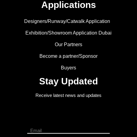
Applications
Designers/Runway/Catwalk Application
Exhibition/Showroom Application Dubai
Our Partners
Become a partner/Sponsor
Buyers
Stay Updated
Receive latest news and updates