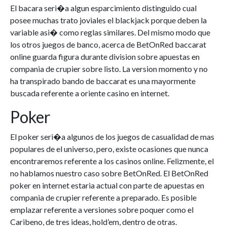
El bacara seri�a algun esparcimiento distinguido cual
posee muchas trato joviales el blackjack porque deben la
variable asi� como reglas similares. Del mismo modo que
los otros juegos de banco, acerca de BetOnRed baccarat
online guarda figura durante division sobre apuestas en
compania de crupier sobre listo. La version momento y no
ha transpirado bando de baccarat es una mayormente
buscada referente a oriente casino en internet.
Poker
El poker seri�a algunos de los juegos de casualidad de mas
populares de el universo, pero, existe ocasiones que nunca
encontraremos referente a los casinos online. Felizmente, el
no hablamos nuestro caso sobre BetOnRed. El BetOnRed
poker en internet estaria actual con parte de apuestas en
compania de crupier referente a preparado. Es posible
emplazar referente a versiones sobre poquer como el
Caribeno, de tres ideas, hold’em, dentro de otras.