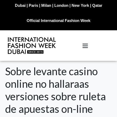
Dubai | Paris | Milan | London | New York | Qatar
Official International Fashion Week
Sobre levante casino
online no hallaraas
versiones sobre ruleta
de apuestas on-line