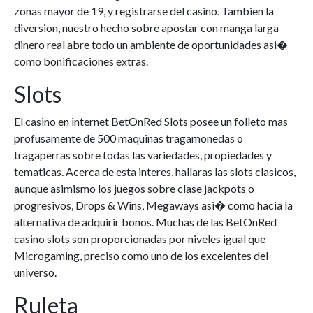
zonas mayor de 19, y registrarse del casino. Tambien la
diversion, nuestro hecho sobre apostar con manga larga
dinero real abre todo un ambiente de oportunidades asi�
como bonificaciones extras.
Slots
El casino en internet BetOnRed Slots posee un folleto mas
profusamente de 500 maquinas tragamonedas o
tragaperras sobre todas las variedades, propiedades y
tematicas. Acerca de esta interes, hallaras las slots clasicos,
aunque asimismo los juegos sobre clase jackpots o
progresivos, Drops & Wins, Megaways asi� como hacia la
alternativa de adquirir bonos. Muchas de las BetOnRed
casino slots son proporcionadas por niveles igual que
Microgaming, preciso como uno de los excelentes del
universo.
Ruleta