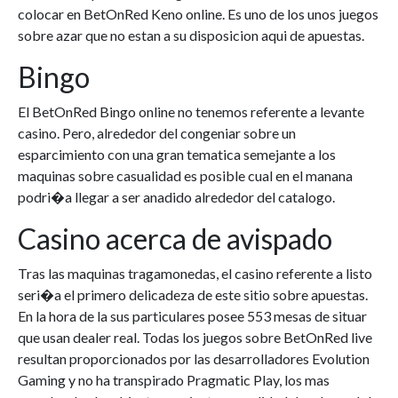
colocar en BetOnRed Keno online. Es uno de los unos juegos
sobre azar que no estan a su disposicion aqui de apuestas.
Bingo
El BetOnRed Bingo online no tenemos referente a levante
casino. Pero, alrededor del congeniar sobre un
esparcimiento con una gran tematica semejante a los
maquinas sobre casualidad es posible cual en el manana
podri�a llegar a ser anadido alrededor del catalogo.
Casino acerca de avispado
Tras las maquinas tragamonedas, el casino referente a listo
seri�a el primero delicadeza de este sitio sobre apuestas.
En la hora de la sus particulares posee 553 mesas de situar
que usan dealer real. Todas los juegos sobre BetOnRed live
resultan proporcionados por las desarrolladores Evolution
Gaming y no ha transpirado Pragmatic Play, los mas