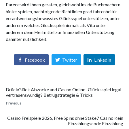
Parece wird Ihnen geraten, gleichwohl inside Buchmachern
hinter spielen, nachfolgende Richtlinien grad fahrenheitür
verantwortungsbewusstes Glücksspiel unterstützen, unter
anderem welches Glücksspiel niemals als Vita unter
anderem denn Heilmittel zur finanziellen Unterstützung
dahinter nützlichkeit.
Facebook
Twitter
LinkedIn
DrückGlück Abzocke und Casino Online -Glücksspiel legal
vertrauenswürdig? Betrugstrategie & Tricks
Previous
Casino Freispiele 2026, Free Spins ohne Stake7 Casino Kein
Einzahlungscode Einzahlung