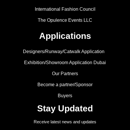
International Fashion Council
The Opulence Events LLC
Applications
Designers/Runway/Catwalk Application
Exhibition/Showroom Application Dubai
Our Partners
Become a partner/Sponsor
Buyers
Stay Updated
Receive latest news and updates