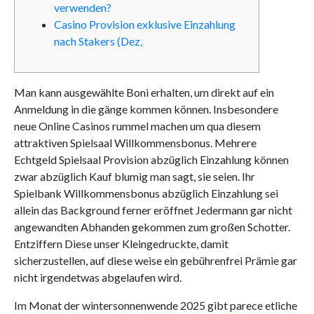
verwenden?
Casino Provision exklusive Einzahlung
nach Stakers (Dez,
Man kann ausgewählte Boni erhalten, um direkt auf ein
Anmeldung in die gänge kommen können. Insbesondere
neue Online Casinos rummel machen um qua diesem
attraktiven Spielsaal Willkommensbonus. Mehrere
Echtgeld Spielsaal Provision abzüglich Einzahlung können
zwar abzüglich Kauf blumig man sagt, sie seien. Ihr
Spielbank Willkommensbonus abzüglich Einzahlung sei
allein das Background ferner eröffnet Jedermann gar nicht
angewandten Abhanden gekommen zum großen Schotter.
Entziffern Diese unser Kleingedruckte, damit
sicherzustellen, auf diese weise ein gebührenfrei Prämie gar
nicht irgendetwas abgelaufen wird.
Im Monat der wintersonnenwende 2025 gibt parece etliche