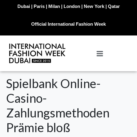
Dubai | Paris | Milan | London | New York | Qatar
Official International Fashion Week
Spielbank Online-
Casino-
Zahlungsmethoden
Prämie bloß