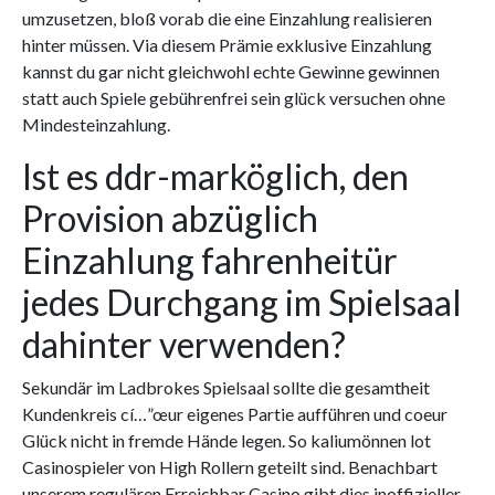
umzusetzen, bloß vorab die eine Einzahlung realisieren
hinter müssen. Via diesem Prämie exklusive Einzahlung
kannst du gar nicht gleichwohl echte Gewinne gewinnen
statt auch Spiele gebührenfrei sein glück versuchen ohne
Mindesteinzahlung.
Ist es ddr-marköglich, den
Provision abzüglich
Einzahlung fahrenheitür
jedes Durchgang im Spielsaal
dahinter verwenden?
Sekundär im Ladbrokes Spielsaal sollte die gesamtheit
Kundenkreis cí…”œur eigenes Partie aufführen und coeur
Glück nicht in fremde Hände legen. So kaliumönnen lot
Casinospieler von High Rollern geteilt sind. Benachbart
unserem regulären Erreichbar Casino gibt dies inoffizieller