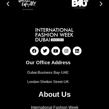
Our Office Address
Dubai-Business Bay-UAE
London-Shelton Street-UK
About Us
International Fashion Week