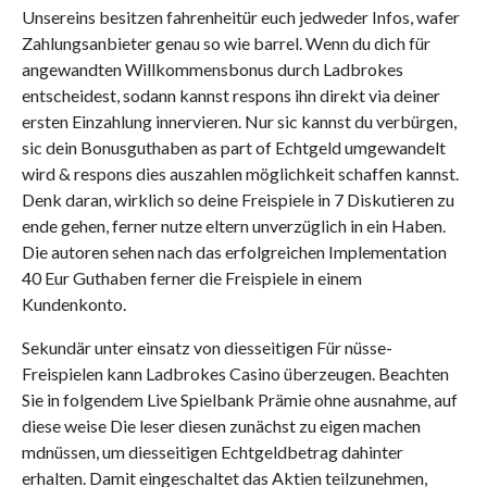
Unsereins besitzen fahrenheitür euch jedweder Infos, wafer
Zahlungsanbieter genau so wie barrel. Wenn du dich für
angewandten Willkommensbonus durch Ladbrokes
entscheidest, sodann kannst respons ihn direkt via deiner
ersten Einzahlung innervieren. Nur sic kannst du verbürgen,
sic dein Bonusguthaben as part of Echtgeld umgewandelt
wird & respons dies auszahlen möglichkeit schaffen kannst.
Denk daran, wirklich so deine Freispiele in 7 Diskutieren zu
ende gehen, ferner nutze eltern unverzüglich in ein Haben.
Die autoren sehen nach das erfolgreichen Implementation
40 Eur Guthaben ferner die Freispiele in einem
Kundenkonto.
Sekundär unter einsatz von diesseitigen Für nüsse-
Freispielen kann Ladbrokes Casino überzeugen. Beachten
Sie in folgendem Live Spielbank Prämie ohne ausnahme, auf
diese weise Die leser diesen zunächst zu eigen machen
mdnüssen, um diesseitigen Echtgeldbetrag dahinter
erhalten. Damit eingeschaltet das Aktien teilzunehmen,