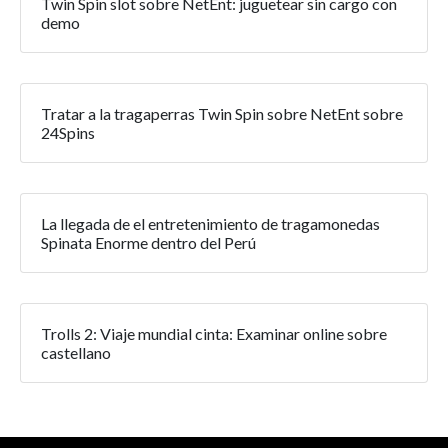
Twin Spin slot sobre NetEnt: juguetear sin cargo con
demo
Tratar a la tragaperras Twin Spin sobre NetEnt sobre
24Spins
La llegada de el entretenimiento de tragamonedas
Spinata Enorme dentro del Perú
Trolls 2: Viaje mundial cinta: Examinar online sobre
castellano