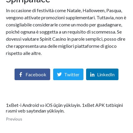
In occasione di festività come Natale, Halloween, Pasqua,
vengono attivate promozioni supplementari. Tuttavia, non è
consigliabile considerarle come un modo per guadagnare,
poiché ognuna è soggetta a un requisito di scommessa. Se
dovessi valutare Spinit Casino in parole semplici, posso dire
che rappresenta una delle migliori piattaforme di gioco
rispetto alle altre.
Facebook
Twitter
LinkedIn
1xBet-i Android və iOS üçün yükləyin. 1xBet APK tətbiqini
rəsmi veb saytından yükləyin.
Previous