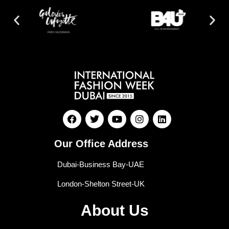
Our Office Address
Dubai-Business Bay-UAE
London-Shelton Street-UK
About Us