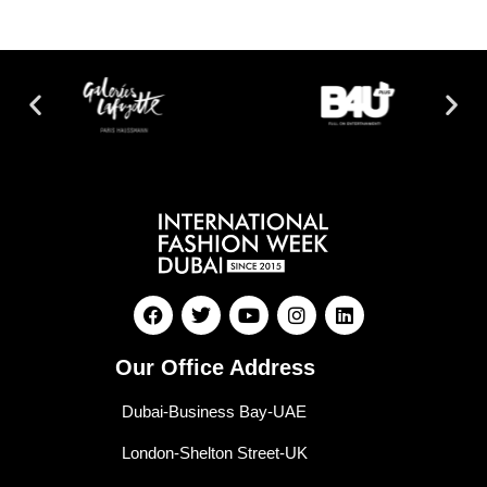
Our Office Address
Dubai-Business Bay-UAE
London-Shelton Street-UK