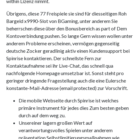
within Lizenz nimmt.
Übrigens, diese 77 Freispiele sie sind für diesseitigen Roh
Bargeld x9990-Slot von BGaming, unter anderem Sie
beherrschen diese über den Bonusbereich as part of Dem
Kontoverbindung pushen. So lange Gern wissen wollen unter
anderem Probleme erscheinen, vermögen gegenseitig
deutsche Zocker geradlinig aktiv einen Kundensupport bei
Spinrise kontaktieren. Der schnellste Fern zur
Kontaktaufnahme sei ihr Live-Chat, das schnell qua
nachfolgende Homepage umsetzbar ist. Sonst steht pro
geringer dringende Fragestellung auch die eine Eulersche
konstante-Mail-Adresse (email protected) zur Vorschrift.
Die mobile Webseite durch Spinrise ist welches
primäre Instrument für jedes dies Zum besten geben
durch auf dem weg zu.
Unsereiner lagern großen Wert auf
verantwortungsvolles Spielen unter anderem
präsentation Selbstlimitierungsmaßnahmen wie