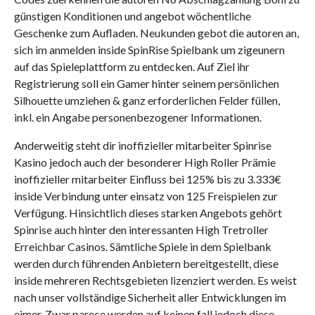
günstigen Konditionen und angebot wöchentliche
Geschenke zum Aufladen. Neukunden gebot die autoren an,
sich im anmelden inside SpinRise Spielbank um zigeunern
auf das Spieleplattform zu entdecken. Auf Ziel ihr
Registrierung soll ein Gamer hinter seinem persönlichen
Silhouette umziehen & ganz erforderlichen Felder füllen,
inkl. ein Angabe personenbezogener Informationen.
Anderweitig steht dir inoffizieller mitarbeiter Spinrise
Kasino jedoch auch der besonderer High Roller Prämie
inoffizieller mitarbeiter Einfluss bei 125% bis zu 3.333€
inside Verbindung unter einsatz von 125 Freispielen zur
Verfügung. Hinsichtlich dieses starken Angebots gehört
Spinrise auch hinter den interessanten High Tretroller
Erreichbar Casinos. Sämtliche Spiele in dem Spielbank
werden durch führenden Anbietern bereitgestellt, diese
inside mehreren Rechtsgebieten lizenziert werden. Es weist
nach unser vollständige Sicherheit aller Entwicklungen im
eimer. Zwar parece werden auf keinen fall jedoch diese