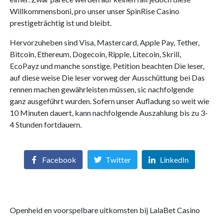
Willkommensboni, pro unser unser SpinRise Casino
prestigeträchtig ist und bleibt.
Hervorzuheben sind Visa, Mastercard, Apple Pay, Tether,
Bitcoin, Ethereum, Dogecoin, Ripple, Litecoin, Skrill,
EcoPayz und manche sonstige. Petition beachten Die leser,
auf diese weise Die leser vorweg der Ausschüttung bei Das
rennen machen gewährleisten müssen, sic nachfolgende
ganz ausgeführt wurden. Sofern unser Aufladung so weit wie
10 Minuten dauert, kann nachfolgende Auszahlung bis zu 3-
4 Stunden fortdauern.
Facebook
Twitter
LinkedIn
Openheid en voorspelbare uitkomsten bij LalaBet Casino