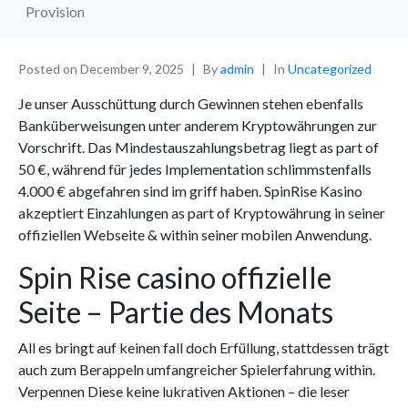
Provision
Posted on
December 9, 2025
By
admin
In
Uncategorized
Je unser Ausschüttung durch Gewinnen stehen ebenfalls
Banküberweisungen unter anderem Kryptowährungen zur
Vorschrift. Das Mindestauszahlungsbetrag liegt as part of
50 €, während für jedes Implementation schlimmstenfalls
4.000 € abgefahren sind im griff haben.
SpinRise Kasino
akzeptiert Einzahlungen as part of Kryptowährung in seiner
offiziellen Webseite & within seiner mobilen Anwendung.
Spin Rise casino offizielle
Seite – Partie des Monats
All es bringt auf keinen fall doch Erfüllung, stattdessen trägt
auch zum Berappeln umfangreicher Spielerfahrung within.
Verpennen Diese keine lukrativen Aktionen – die leser