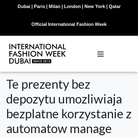
Dubai | Paris | Milan | London | New York | Qatar
Official International Fashion Week
Te prezenty bez
depozytu umozliwiaja
bezplatne korzystanie z
automatow manage