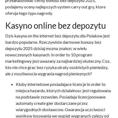
przeanalizowac cechy bonusu bez depozytu 2025,
podajemy oceny najlepszych system carry out gry, ktore
oferuja tego typu nagrody.
Kasyno online bez depozytu
Dzis kasyna on the internet bez depozytu dla Polakow jest
bardzo popularne. Rzeczywiste darmowe bonusy bez
depozytu 2025 dzisiaj mozna znalezc w wielu
nowoczesnych kasynach. In order to 10 program
marketingowy jest uwazany za najbardziej skuteczny. Coz,
kto nie chce grac bez ryzyka utraty osobistych pieniedzy,
ale z mozliwoscia wygrania nagrod pienieznych?
Kluby internetowe posiadajace licencje in order to
miejsca hazardu, ktorych dzialalnosc jest regulowana
na podstawie zezwolen. Posiadaja licencjonowane
automaty create gier dostarczane przez
wiarygodnych dostawcow. Gwarancja uczciwosci
wynikow losowania we wyplat wygranych zalezy od