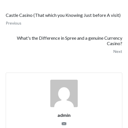
Castle Casino (That which you Knowing Just before A visit)
Previous
What's the Difference in Spree and a genuine Currency
Casino?
Next
admin