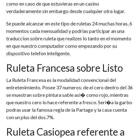
como en caso de que estuvieras en un casino
verdaderamente sin embargo desde cualquier otra lugar.
Se puede alcanzar en este tipo de ruletas 24 muchas horas, 6
momentos cada mensualidad y podrias participar an una
traduccion sobre ruleta que realizes lo tanto en el momento
en que nuestro computador como empezando por su
dispositivo telefon inteligente.
Ruleta Francesa sobre Listo
La Ruleta Francesa es la modalidad convencional del
entretenimiento. Posee 37 numeros: de el cero dentro del 36
se muestran sobre pintura sable asi� como rojo, mientras
que nuestro cero lo hace referente a fresco. Seri�a la garbo
podras usar la famosa regla de la Partage y la casa cuenta
con un plus del dos.7%.
Ruleta Casiopea referente a