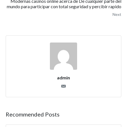
Modernas casinos online acerca de De cualquier parte del
mundo para participar con total seguridad y percibir rapido
Next
admin
Recommended Posts