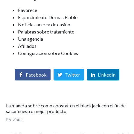
Favorece
Esparcimiento De mas Fiable
Noticias acerca de casino
Palabras sobre tratamiento
Una agencia
Afiliados
Configuracion sobre Cookies
Facebook
Twitter
LinkedIn
La manera sobre como apostar en el blackjack con el fin de
sacar nuestro mejor producto
Previous