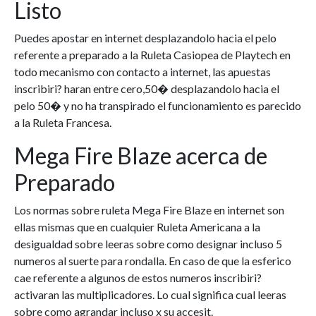
Listo
Puedes apostar en internet desplazandolo hacia el pelo
referente a preparado a la Ruleta Casiopea de Playtech en
todo mecanismo con contacto a internet, las apuestas
inscribiri? haran entre cero,50� desplazandolo hacia el
pelo 50� y no ha transpirado el funcionamiento es parecido
a la Ruleta Francesa.
Mega Fire Blaze acerca de
Preparado
Los normas sobre ruleta Mega Fire Blaze en internet son
ellas mismas que en cualquier Ruleta Americana a la
desigualdad sobre leeras sobre como designar incluso 5
numeros al suerte para rondalla. En caso de que la esferico
cae referente a algunos de estos numeros inscribiri?
activaran las multiplicadores. Lo cual significa cual leeras
sobre como agrandar incluso x su accesit.