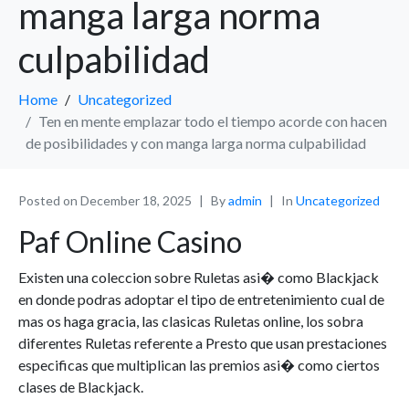
manga larga norma
culpabilidad
Home
Uncategorized
Ten en mente emplazar todo el tiempo acorde con hacen
de posibilidades y con manga larga norma culpabilidad
Posted on
December 18, 2025
By
admin
In
Uncategorized
Paf Online Casino
Existen una coleccion sobre Ruletas asi� como Blackjack
en donde podras adoptar el tipo de entretenimiento cual de
mas os haga gracia, las clasicas Ruletas online, los sobra
diferentes Ruletas referente a Presto que usan prestaciones
especificas que multiplican las premios asi� como ciertos
clases de Blackjack.