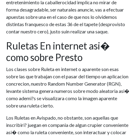
entretenimiento la caballerocidad implica no mirar de
forma desagradable, ser naturales anuncie, vas a efectuar
apuestas sobre una en el caso de que nos lo olvidemos
distintas franquesco de estas 36 de el tapete (desprovisto
contar nuestro cero), justo suin realizar una saque.
Ruletas En internet asi�
como sobre Presto
Los clases sobre Ruleta en internet o aparente son esas
sobre las que trabajan con el pasar del tiempo un aplicacion
concrecion, nuestro Random Number Generator (RGN),
levante sistema genera numeros sobre modo aleatoria asi�
como ademi?s se visualizara como la imagen aparente
sobre una ruleta cierto.
Los Ruletas en Avispado, no obstante, son aquellas que
inscribiri? juegan en compania de algun crupier conveniente
asi� como la ruleta conveniente, son interactuar y colocar