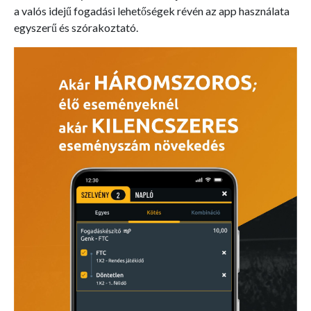
a valós idejű fogadási lehetőségek révén az app használata
egyszerű és szórakoztató.