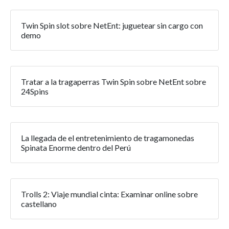
Twin Spin slot sobre NetEnt: juguetear sin cargo con
demo
Tratar a la tragaperras Twin Spin sobre NetEnt sobre
24Spins
La llegada de el entretenimiento de tragamonedas
Spinata Enorme dentro del Perú
Trolls 2: Viaje mundial cinta: Examinar online sobre
castellano