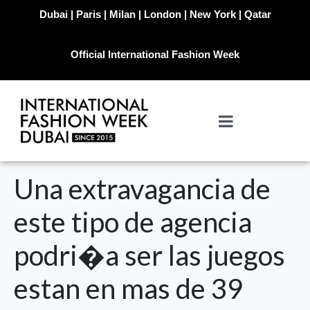
Dubai | Paris | Milan | London | New York | Qatar
Official International Fashion Week
Una extravagancia de
este tipo de agencia
podri�a ser las juegos
estan en mas de 39