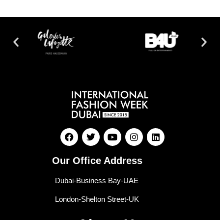
Our Office Address
Dubai-Business Bay-UAE
London-Shelton Street-UK