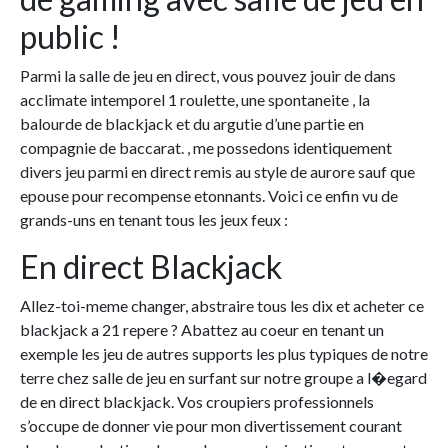
public !
Parmi la salle de jeu en direct, vous pouvez jouir de dans
acclimate intemporel 1 roulette, une spontaneite , la
balourde de blackjack et du argutie d’une partie en
compagnie de baccarat. , me possedons identiquement
divers jeu parmi en direct remis au style de aurore sauf que
epouse pour recompense etonnants. Voici ce enfin vu de
grands-uns en tenant tous les jeux feux :
En direct Blackjack
Allez-toi-meme changer, abstraire tous les dix et acheter ce
blackjack a 21 repere ? Abattez au coeur en tenant un
exemple les jeu de autres supports les plus typiques de notre
terre chez salle de jeu en surfant sur notre groupe a l�egard
de en direct blackjack. Vos croupiers professionnels
s’occupe de donner vie pour mon divertissement courant