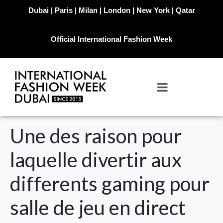
Dubai | Paris | Milan | London | New York | Qatar
Official International Fashion Week
Une des raison pour
laquelle divertir aux
differents gaming pour
salle de jeu en direct