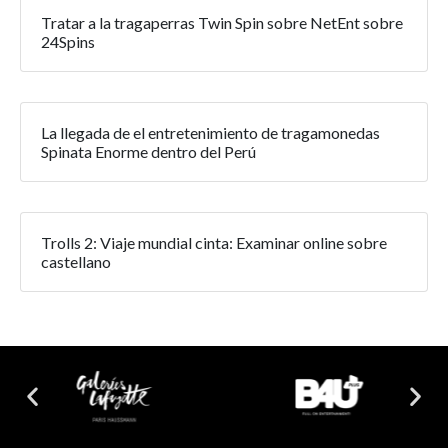
Tratar a la tragaperras Twin Spin sobre NetEnt sobre
24Spins
La llegada de el entretenimiento de tragamonedas
Spinata Enorme dentro del Perú
Trolls 2: Viaje mundial cinta: Examinar online sobre
castellano