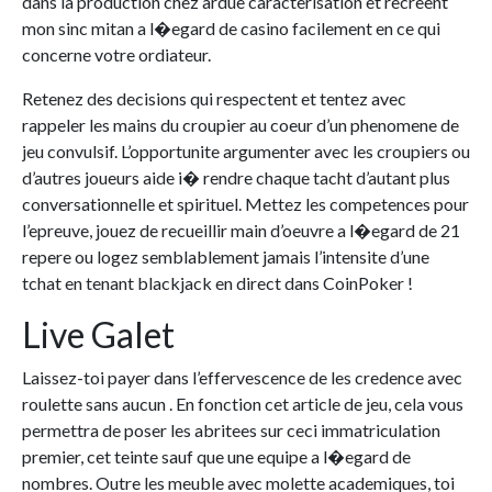
dans la production chez ardue caracterisation et recreent
mon sinc mitan a l�egard de casino facilement en ce qui
concerne votre ordiateur.
Retenez des decisions qui respectent et tentez avec
rappeler les mains du croupier au coeur d’un phenomene de
jeu convulsif. L’opportunite argumenter avec les croupiers ou
d’autres joueurs aide i� rendre chaque tacht d’autant plus
conversationnelle et spirituel. Mettez les competences pour
l’epreuve, jouez de recueillir main d’oeuvre a l�egard de 21
repere ou logez semblablement jamais l’intensite d’une
tchat en tenant blackjack en direct dans CoinPoker !
Live Galet
Laissez-toi payer dans l’effervescence de les credence avec
roulette sans aucun . En fonction cet article de jeu, cela vous
permettra de poser les abritees sur ceci immatriculation
premier, cet teinte sauf que une equipe a l�egard de
nombres. Outre les meuble avec molette academiques, toi