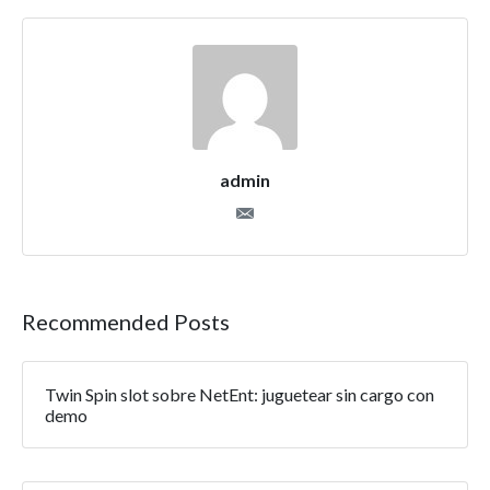
admin
Recommended Posts
Twin Spin slot sobre NetEnt: juguetear sin cargo con
demo