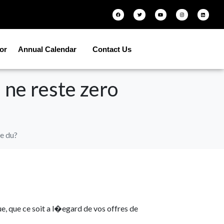
tor
Annual Calendar
Contact Us
 ne reste zero
ue du?
e, que ce soit a l�egard de vos offres de