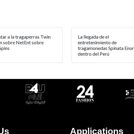
tar a la tragaperras Twin
La llegada de el
n sobre NetEnt sobre
entretenimiento de
Spins
tragamonedas Spinata Eno
dentro del Perú
Us
Applications