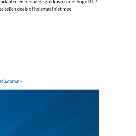
r-varianten en bepaalde gokkasten met hoge RTP.
e tellen deels of helemaal niet mee.
et3.com.nl/