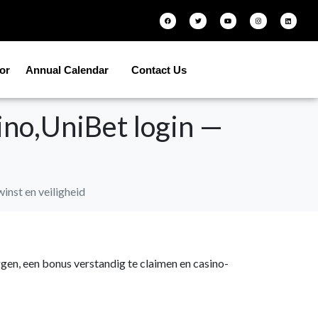
tor
Annual Calendar
Contact Us
ino,UniBet login —
nst en veiligheid
gen, een bonus verstandig te claimen en casino-