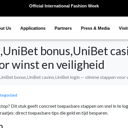
Official International Fashion Week
ut Us
Applications
Partners
Press & Media
Visi
,UniBet bonus,UniBet cas
r winst en veiligheid
niBet bonus,UniBet casino,UniBet login — slimme stappen voor wi
tegorized
top? Dit stuk geeft concreet toepasbare stappen om snel in te log
aatjes: direct toepasbare tips die geld en tijd besparen.
n