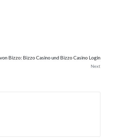
 von Bizzo: Bizzo Casino und Bizzo Casino Login
Next