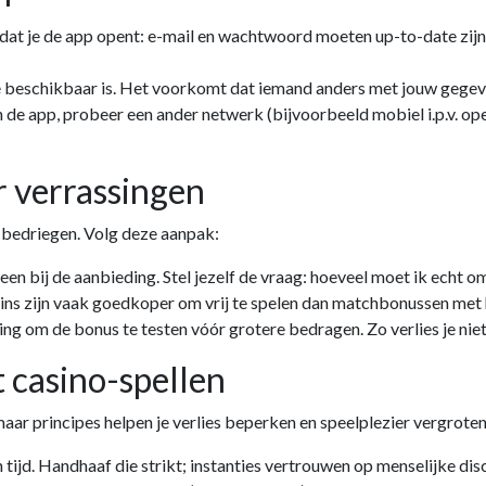
rdat je de app opent: e-mail en wachtwoord moeten up-to-date z
ie beschikbaar is. Het voorkomt dat iemand anders met jouw gegeve
 de app, probeer een ander netwerk (bijvoorbeeld mobiel i.p.v. op
r verrassingen
n bedriegen. Volg deze aanpak:
n bij de aanbieding. Stel jezelf de vraag: hoeveel moet ik echt 
pins zijn vaak goedkoper om vrij te spelen dan matchbonussen met 
ng om de bonus te testen vóór grotere bedragen. Zo verlies je ni
t casino-spellen
ar principes helpen je verlies beperken en speelplezier vergroten
n tijd. Handhaaf die strikt; instanties vertrouwen op menselijke disc