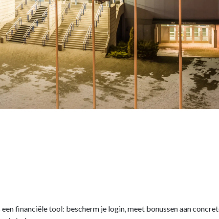
en financiële tool: bescherm je login, meet bonussen aan concret