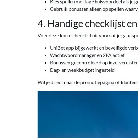
Kies spellen met lage huisvoordeel als je
Gebruik bonussen alleen op spellen waarvoor
4. Handige checklijst e
Voer deze korte checklist uit voordat je gaat sp
UniBet app bijgewerkt en beveiligde verb
Wachtwoordmanager en 2FA actief
Bonussen gecontroleerd op inzetvereiste
Dag- en weekbudget ingesteld
Wil je direct naar de promotiepagina of klanten