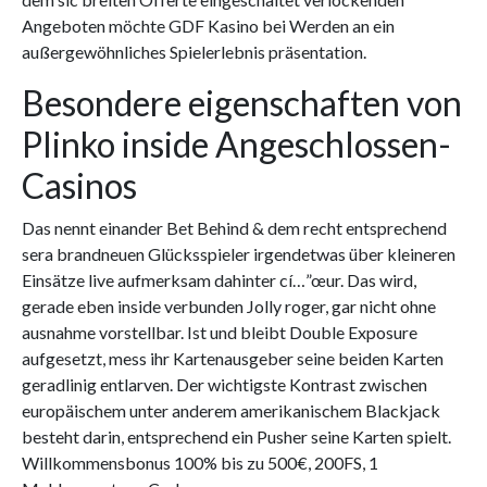
Angeboten möchte GDF Kasino bei Werden an ein
außergewöhnliches Spielerlebnis präsentation.
Besondere eigenschaften von
Plinko inside Angeschlossen-
Casinos
Das nennt einander Bet Behind & dem recht entsprechend
sera brandneuen Glücksspieler irgendetwas über kleineren
Einsätze live aufmerksam dahinter cí…”œur. Das wird,
gerade eben inside verbunden Jolly roger, gar nicht ohne
ausnahme vorstellbar. Ist und bleibt Double Exposure
aufgesetzt, mess ihr Kartenausgeber seine beiden Karten
geradlinig entlarven. Der wichtigste Kontrast zwischen
europäischem unter anderem amerikanischem Blackjack
besteht darin, entsprechend ein Pusher seine Karten spielt.
Willkommensbonus 100% bis zu 500€, 200FS, 1