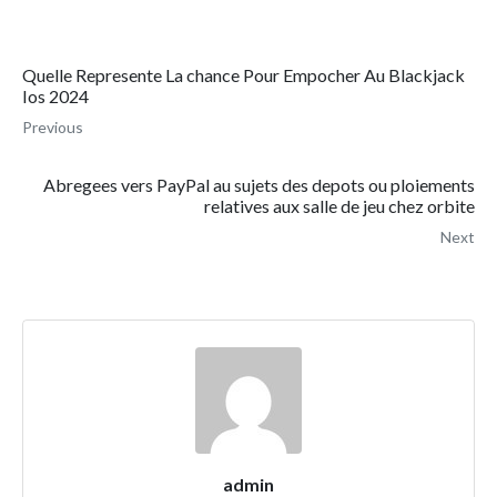
Quelle Represente La chance Pour Empocher Au Blackjack
Ios 2024
Previous
Abregees vers PayPal au sujets des depots ou ploiements
relatives aux salle de jeu chez orbite
Next
admin