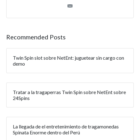
Recommended Posts
Twin Spin slot sobre NetEnt: juguetear sin cargo con
demo
Tratar a la tragaperras Twin Spin sobre NetEnt sobre
24Spins
La llegada de el entretenimiento de tragamonedas
Spinata Enorme dentro del Perú