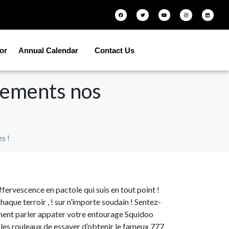
tor
Annual Calendar
Contact Us
nements nos
s !
ffervescence en pactole qui suis en tout point !
ue terroir , ! sur n’importe soudain ! Sentez-
ement parler appater votre entourage Squidoo
s les rouleaux de essayer d’obtenir le fameux 777