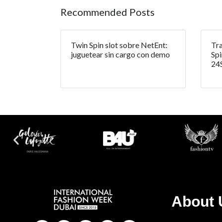
Recommended Posts
Twin Spin slot sobre NetEnt:
Tra
juguetear sin cargo con demo
Spi
24
About 