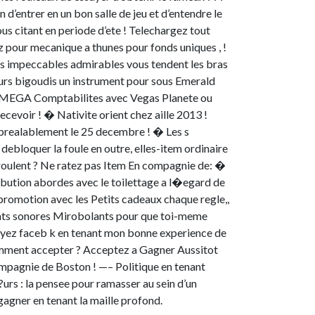
d’entrer en un bon salle de jeu et d’entendre le
us citant en periode d’ete ! Telechargez tout
pour mecanique a thunes pour fonds uniques , !
ous impeccables admirables vous tendent les bras
eurs bigoudis un instrument pour sous Emerald
 des MEGA Comptabilites avec Vegas Planete ou
cevoir ! � Nativite orient chez aille 2013 !
 prealablement le 25 decembre ! � Les s
ebloquer la foule en outre, elles-item ordinaire
roulent ? Ne ratez pas Item En compagnie de: �
ibution abordes avec le toilettage a l�egard de
promotion avec les Petits cadeaux chaque regle,,
ltats sonores Mirobolants pour que toi-meme
oyez faceb k en tenant mon bonne experience de
Comment accepter ? Acceptez a Gagner Aussitot
mpagnie de Boston ! —– Politique en tenant
urs : la pensee pour ramasser au sein d’un
gagner en tenant la maille profond.