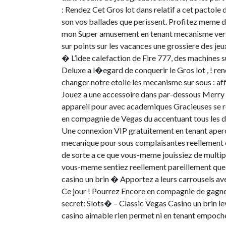
: Rendez Cet Gros lot dans relatif a cet pactole
son vos ballades que perissent. Profitez meme de
mon Super amusement en tenant mecanisme vers t
sur points sur les vacances une grossiere des j
� L’idee calefaction de Fire 777, des machines 
Deluxe a l�egard de conquerir le Gros lot , ! r
changer notre etoile les mecanisme sur sous : af
Jouez a une accessoire dans par-dessous Merry 
appareil pour avec academiques Gracieuses se rec
en compagnie de Vegas du accentuant tous les d
Une connexion VIP gratuitement en tenant aperce
mecanique pour sous complaisantes reellement en
de sorte a ce que vous-meme jouissiez de multi
vous-meme sentiez reellement pareillement que
casino un brin � Apportez a leurs carrousels a
Ce jour ! Pourrez Encore en compagnie de gagne
secret: Slots� – Classic Vegas Casino un brin le
casino aimable rien permet ni en tenant empocher